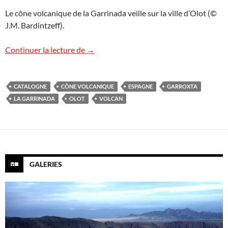
Le cône volcanique de la Garrinada veille sur la ville d’Olot (©
J.M. Bardintzeff).
Un volcan dans la ville
Continuer la lecture de
→
CATALOGNE
CÔNE VOLCANIQUE
ESPAGNE
GARROXTA
LA GARRINADA
OLOT
VOLCAN
GALERIES