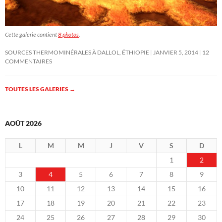
Cette galerie contient
8 photos
.
SOURCES THERMOMINÉRALES À DALLOL, ÉTHIOPIE
JANVIER 5, 2014
12
COMMENTAIRES
TOUTES LES GALERIES
→
AOÛT 2026
L
M
M
J
V
S
D
1
2
3
4
5
6
7
8
9
10
11
12
13
14
15
16
17
18
19
20
21
22
23
24
25
26
27
28
29
30