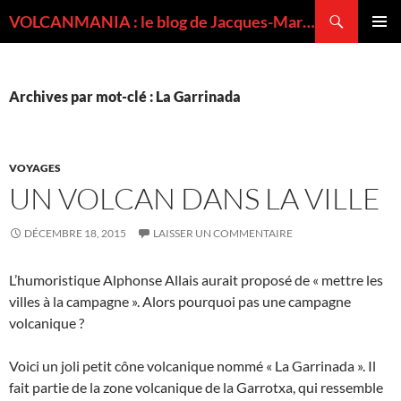
Recherche
VOLCANMANIA : le blog de Jacques-Marie BARDINTZEFF, volcanologue
ALLER
MENU
AU
PRINCI
CONTENU
Archives par mot-clé : La Garrinada
VOYAGES
UN VOLCAN DANS LA VILLE
DÉCEMBRE 18, 2015
LAISSER UN COMMENTAIRE
L’humoristique Alphonse Allais aurait proposé de « mettre les
villes à la campagne ». Alors pourquoi pas une campagne
volcanique ?
Voici un joli petit cône volcanique nommé « La Garrinada ». Il
fait partie de la zone volcanique de la Garrotxa, qui ressemble