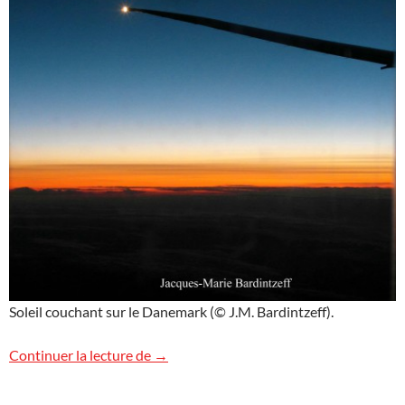
Soleil couchant sur le Danemark (© J.M. Bardintzeff).
Le soleil se couche sur le Danemark
Continuer la lecture de
→