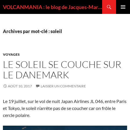
Recherche
VOLCANMANIA : le blog de Jacques-Marie BARDINTZEFF, volcanologue
ALLER
MENU
AU
PRINCI
CONTENU
Archives par mot-clé : soleil
VOYAGES
LE SOLEIL SE COUCHE SUR
LE DANEMARK
AOÛT 10, 2017
LAISSER UN COMMENTAIRE
Le 19 juillet, sur le vol de nuit Japan Airlines JL 046, entre Paris
et Tokyo, le soleil n’arrête pas de se coucher car on frôle le
cercle polaire.