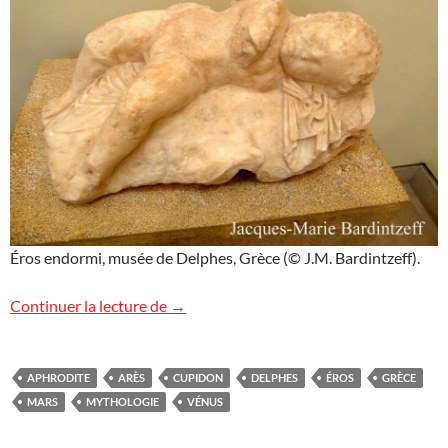
Éros endormi, musée de Delphes, Grèce (© J.M. Bardintzeff).
Éros endormi
Continuer la lecture de
→
APHRODITE
ARÈS
CUPIDON
DELPHES
ÉROS
GRÈCE
MARS
MYTHOLOGIE
VÉNUS