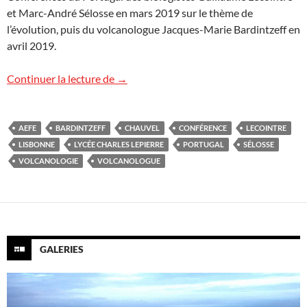
et Marc-André Sélosse en mars 2019 sur le thème de
l’évolution, puis du volcanologue Jacques-Marie Bardintzeff en
avril 2019.
Cycle de conférences à Lisbonne
Continuer la lecture de
→
AEFE
BARDINTZEFF
CHAUVEL
CONFÉRENCE
LECOINTRE
LISBONNE
LYCÉE CHARLES LEPIERRE
PORTUGAL
SÉLOSSE
VOLCANOLOGIE
VOLCANOLOGUE
GALERIES