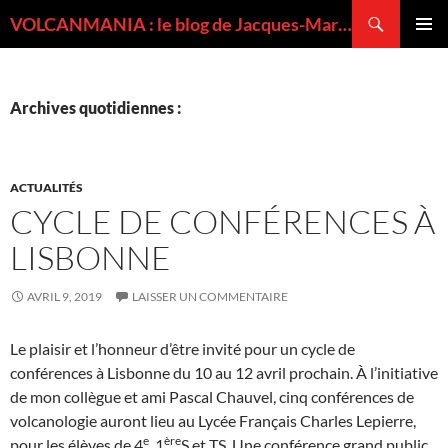
Recherche
VOLCANMANIA : le blog de Jacques-Marie BARDINTZEFF, volcanologue
ALLER
MENU
AU
PRINCI
CONTENU
Archives quotidiennes :
ACTUALITÉS
CYCLE DE CONFÉRENCES À
LISBONNE
AVRIL 9, 2019
LAISSER UN COMMENTAIRE
Le plaisir et l’honneur d’être invité pour un cycle de
conférences à Lisbonne du 10 au 12 avril prochain. À l’initiative
de mon collègue et ami Pascal Chauvel, cinq conférences de
volcanologie auront lieu au Lycée Français Charles Lepierre,
e
ère
pour les élèves de 4
, 1
S et TS. Une conférence grand public