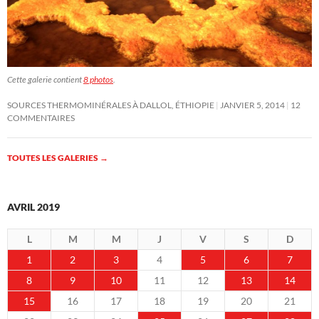
Cette galerie contient
8 photos
.
SOURCES THERMOMINÉRALES À DALLOL, ÉTHIOPIE
JANVIER 5, 2014
12
COMMENTAIRES
TOUTES LES GALERIES
→
AVRIL 2019
L
M
M
J
V
S
D
1
2
3
4
5
6
7
8
9
10
11
12
13
14
15
16
17
18
19
20
21