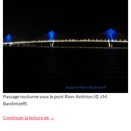
Passage nocturne sous le pont Rion-Antirion (© J.M.
Bardintzeff).
Le pont Rion-Antirion
Continuer la lecture de
→