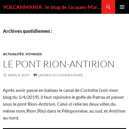
Recherche
VOLCANMANIA : le blog de Jacques-Marie BARDINTZEFF, volcanologue
ALLER
MENU
AU
PRINCI
CONTENU
Archives quotidiennes :
ACTUALITÉS
,
VOYAGES
LE PONT RION-ANTIRION
AVRIL 8, 2019
LAISSER UN COMMENTAIRE
Après avoir passé en bateau le canal de Corinthe (voir mon
blog du 1/4/2019), il faut rejoindre le golfe de Patras et passer
sous le pont Rion-Antirion. Celui-ci relie les deux villes du
même nom, Rion (Rio) dans le Péloponnèse, au sud, et Antirion
au nord.