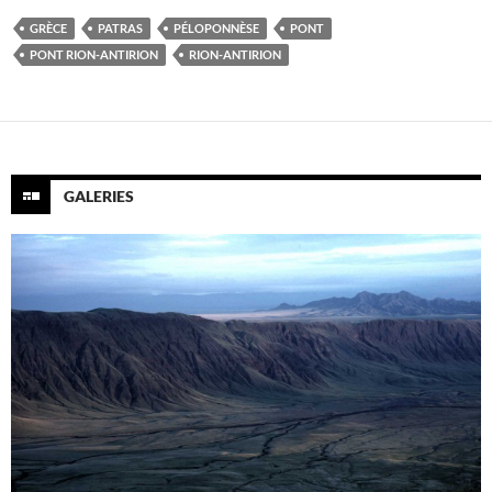
GRÈCE
PATRAS
PÉLOPONNÈSE
PONT
PONT RION-ANTIRION
RION-ANTIRION
GALERIES