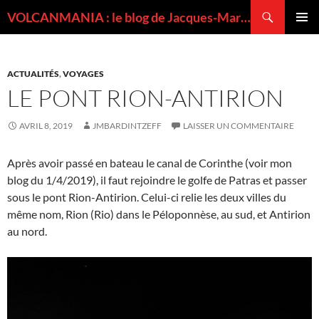
Recherche
VOLCANMANIA : le blog de Jacques-Marie BARDINTZEFF, volcanologue
ALLER
MENU
AU
PRINCI
CONTENU
ACTUALITÉS
,
VOYAGES
LE PONT RION-ANTIRION
AVRIL 8, 2019
JMBARDINTZEFF
LAISSER UN COMMENTAIRE
Après avoir passé en bateau le canal de Corinthe (voir mon
blog du 1/4/2019), il faut rejoindre le golfe de Patras et passer
sous le pont Rion-Antirion. Celui-ci relie les deux villes du
même nom, Rion (Rio) dans le Péloponnèse, au sud, et Antirion
au nord.