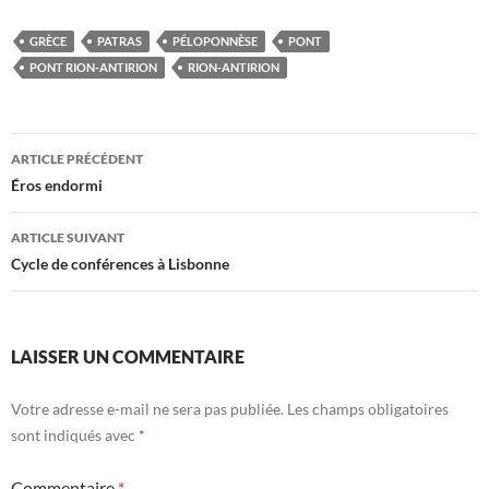
GRÈCE
PATRAS
PÉLOPONNÈSE
PONT
PONT RION-ANTIRION
RION-ANTIRION
Navigation
ARTICLE PRÉCÉDENT
des
Éros endormi
articles
ARTICLE SUIVANT
Cycle de conférences à Lisbonne
LAISSER UN COMMENTAIRE
Votre adresse e-mail ne sera pas publiée.
Les champs obligatoires
sont indiqués avec
*
Commentaire
*