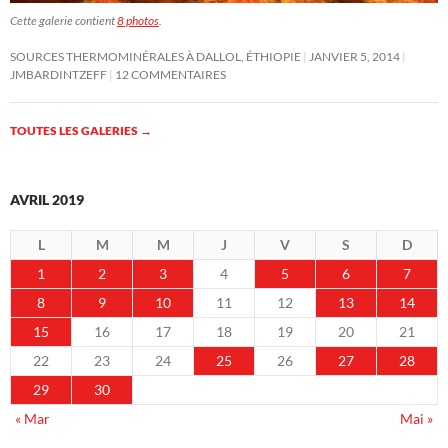
Cette galerie contient
8 photos
.
SOURCES THERMOMINÉRALES À DALLOL, ÉTHIOPIE
JANVIER 5, 2014
JMBARDINTZEFF
12 COMMENTAIRES
TOUTES LES GALERIES
→
AVRIL 2019
L
M
M
J
V
S
D
1
2
3
4
5
6
7
8
9
10
11
12
13
14
15
16
17
18
19
20
21
22
23
24
25
26
27
28
29
30
« Mar
Mai »