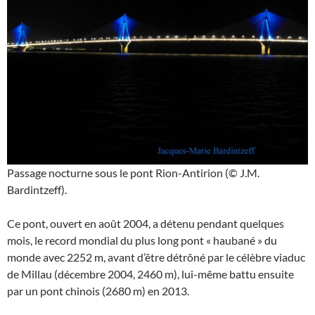
Passage nocturne sous le pont Rion-Antirion (© J.M.
Bardintzeff).
Ce pont, ouvert en août 2004, a détenu pendant quelques
mois, le record mondial du plus long pont « haubané » du
monde avec 2252 m, avant d’être détrôné par le célèbre viaduc
de Millau (décembre 2004, 2460 m), lui-même battu ensuite
par un pont chinois (2680 m) en 2013.