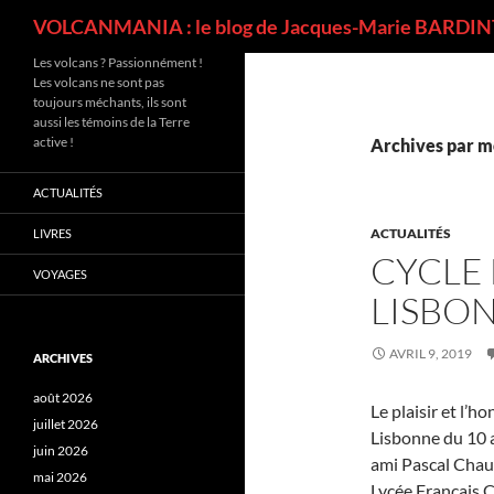
Recherche
VOLCANMANIA : le blog de Jacques-Marie BARDINT
Les volcans ? Passionnément !
Les volcans ne sont pas
toujours méchants, ils sont
aussi les témoins de la Terre
active !
Archives par mo
ACTUALITÉS
ACTUALITÉS
LIVRES
CYCLE
VOYAGES
LISBO
AVRIL 9, 2019
ARCHIVES
août 2026
Le plaisir et l’h
juillet 2026
Lisbonne du 10 a
juin 2026
ami Pascal Chauv
mai 2026
Lycée Français C