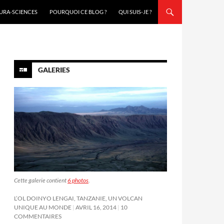
URA-SCIENCES
POURQUOI CE BLOG ?
QUI SUIS-JE ?
GALERIES
Cette galerie contient
6 photos
.
L’OL DOINYO LENGAI, TANZANIE, UN VOLCAN
UNIQUE AU MONDE
AVRIL 16, 2014
10
COMMENTAIRES