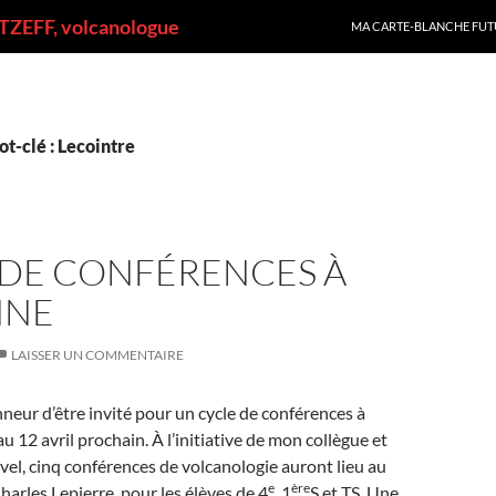
ALLER AU CONTENU
ZEFF, volcanologue
MA CARTE-BLANCHE FUT
t-clé : Lecointre
 DE CONFÉRENCES À
NNE
LAISSER UN COMMENTAIRE
onneur d’être invité pour un cycle de conférences à
u 12 avril prochain. À l’initiative de mon collègue et
el, cinq conférences de volcanologie auront lieu au
e
ère
harles Lepierre, pour les élèves de 4
, 1
S et TS. Une