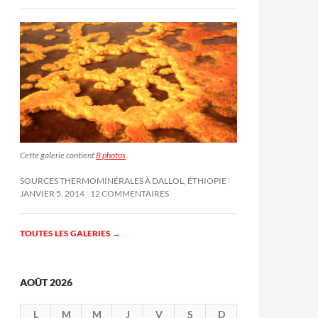
Cette galerie contient
8 photos
.
SOURCES THERMOMINÉRALES À DALLOL, ÉTHIOPIE
JANVIER 5, 2014
12 COMMENTAIRES
TOUTES LES GALERIES
→
AOÛT 2026
L
M
M
J
V
S
D