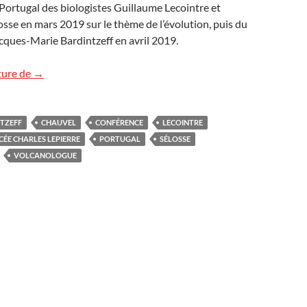
ortugal des biologistes Guillaume Lecointre et
se en mars 2019 sur le thème de l’évolution, puis du
cques-Marie Bardintzeff en avril 2019.
Cycle de conférences à Lisbonne
ture de
→
TZEFF
CHAUVEL
CONFÉRENCE
LECOINTRE
CÉE CHARLES LEPIERRE
PORTUGAL
SÉLOSSE
VOLCANOLOGUE