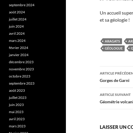
septembre 2024
août 2024
Un accueil super
juillet 2024
et sa géologie !
juin 2024
avril 2024
mars 2024
ARAGATS
AR
février 2024
GÉOLOGUE
G
janvier 2024
décembre 2023
Navigati
novembre 2023
ARTICLE PRÉCÉDE
octobre 2023
des
Gorges de Garni
septembre 2023
articles
août 2023
ARTICLE SUIVANT
juillet 2023
Géométrie volcan
juin 2023
mai 2023
avril 2023
mars 2023
LAISSER UN 