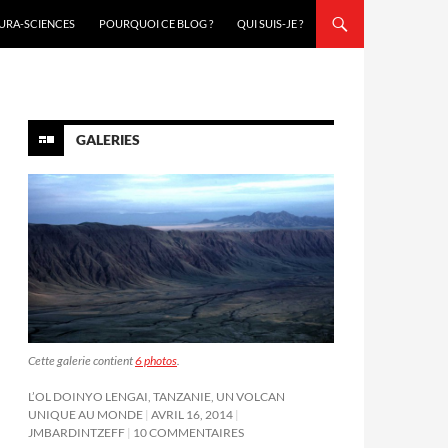
URA-SCIENCES
POURQUOI CE BLOG ?
QUI SUIS-JE ?
GALERIES
Cette galerie contient
6 photos
.
L’OL DOINYO LENGAI, TANZANIE, UN VOLCAN
UNIQUE AU MONDE
AVRIL 16, 2014
JMBARDINTZEFF
10 COMMENTAIRES