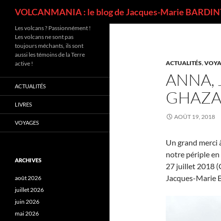
Recherche
VOLCANMANIA : le blog de Jacques-Marie BARDINT
Les volcans ? Passionnément !
Les volcans ne sont pas
toujours méchants, ils sont
aussi les témoins de la Terre
ACTUALITÉS
,
VOYA
active !
ANNA, 
ACTUALITÉS
GHAZA
LIVRES
AOÛT 19, 2018
VOYAGES
Un grand merci 
notre périple en
ARCHIVES
27 juillet 2018 (
Jacques-Marie B
août 2026
juillet 2026
juin 2026
mai 2026