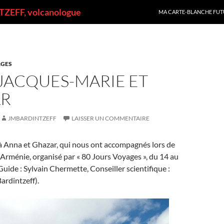
ALLER AU CONTENU
ZEFF, volcanologue
MA CARTE-BLANCHE FUT
GES
JACQUES-MARIE ET
R
JMBARDINTZEFF
LAISSER UN COMMENTAIRE
à Anna et Ghazar, qui nous ont accompagnés lors de
 Arménie, organisé par « 80 Jours Voyages », du 14 au
Guide : Sylvain Chermette, Conseiller scientifique :
ardintzeff).