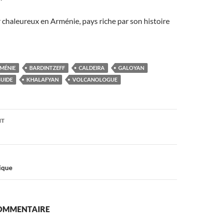
 chaleureux en Arménie, pays riche par son histoire
MÉNIE
BARDINTZEFF
CALDEIRA
GALOYAN
UIDE
KHALAFYAN
VOLCANOLOGUE
on
NT
ique
COMMENTAIRE