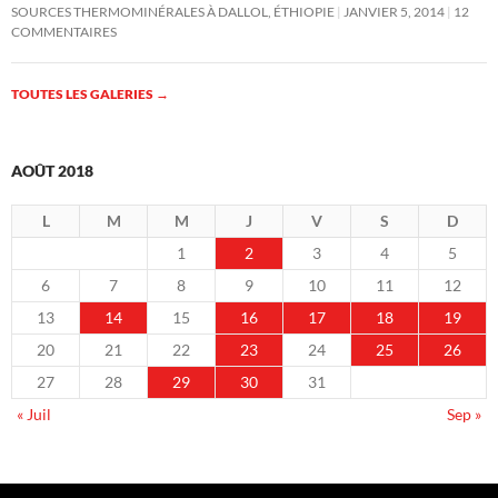
SOURCES THERMOMINÉRALES À DALLOL, ÉTHIOPIE
JANVIER 5, 2014
12
COMMENTAIRES
TOUTES LES GALERIES
→
AOÛT 2018
L
M
M
J
V
S
D
1
2
3
4
5
6
7
8
9
10
11
12
13
14
15
16
17
18
19
20
21
22
23
24
25
26
27
28
29
30
31
« Juil
Sep »