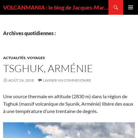
Recherche
VOLCANMANIA : le blog de Jacques-Marie BARDINTZEFF, volcanologue
ALLER
MENU
AU
PRINCI
CONTENU
Archives quotidiennes :
ACTUALITÉS
,
VOYAGES
TSGHUK, ARMÉNIE
AOÛT 26, 2018
LAISSER UN COMMENTAIRE
Une source thermale en altitude (2830 m) dans la région de
Tsghuk (massif volcanique de Syunik, Arménie) libère des eaux
à une température d’une trentaine de degrés.