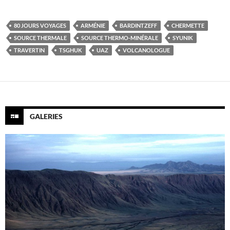
80 JOURS VOYAGES
ARMÉNIE
BARDINTZEFF
CHERMETTE
SOURCE THERMALE
SOURCE THERMO-MINÉRALE
SYUNIK
TRAVERTIN
TSGHUK
UAZ
VOLCANOLOGUE
GALERIES