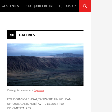
URA-SCIENCES
POURQUOI CE BLOG ?
QUI SUIS-JE ?
GALERIES
Cette galerie contient
6 photos
.
L’OL DOINYO LENGAI, TANZANIE, UN VOLCAN
UNIQUE AU MONDE
AVRIL 16, 2014
10
COMMENTAIRES