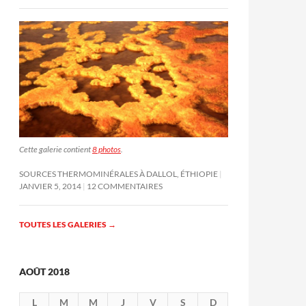
Cette galerie contient
8 photos
.
SOURCES THERMOMINÉRALES À DALLOL, ÉTHIOPIE
JANVIER 5, 2014
12 COMMENTAIRES
TOUTES LES GALERIES
→
AOÛT 2018
L
M
M
J
V
S
D