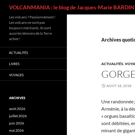
Recherche
VOLCANMANIA : le blog de Jacques-Marie BARDINT
Les volcans ? Passionnément !
Les volcans ne sont pas
toujours méchants, ils sont
aussi les témoins de la Terre
active !
Archives quotid
ACTUALITÉS
ACTUALITÉS
,
VOYA
LIVRES
GORGE
VOYAGES
AOÛT 18, 2018
ARCHIVES
Une randonnée g
Arménie, à la d
août 2026
« orgues basalti
juillet 2026
sont débitées, e
juin 2026
minant de gigan
mai 2026