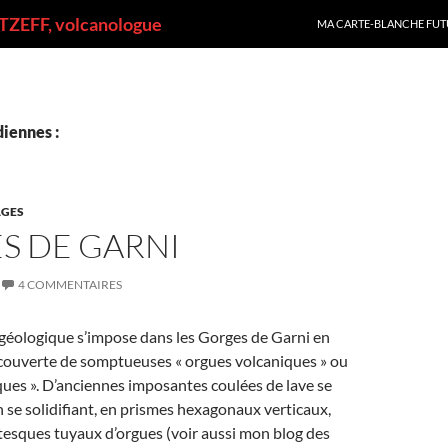
ALLER AU CONTENU
ZEFF, volcanologue
MA CARTE-BLANCHE FUT
iennes :
GES
S DE GARNI
4 COMMENTAIRES
éologique s’impose dans les Gorges de Garni en
écouverte de somptueuses « orgues volcaniques » ou
ques ». D’anciennes imposantes coulées de lave se
n se solidifiant, en prismes hexagonaux verticaux,
tesques tuyaux d’orgues (voir aussi mon blog des