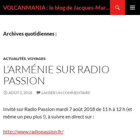
Recherche
VOLCANMANIA : le blog de Jacques-Marie BARDINTZEFF, volcanologue
ALLER
MENU
AU
PRINCI
CONTENU
Archives quotidiennes :
ACTUALITÉS
,
VOYAGES
L’ARMÉNIE SUR RADIO
PASSION
AOÛT 2, 2018
LAISSER UN COMMENTAIRE
Invité sur Radio Passion mardi 7 août 2018 de 11 h à 12 h (et
même un peu plus !), à suivre en direct sur :
http://www.radiopassion.fr/