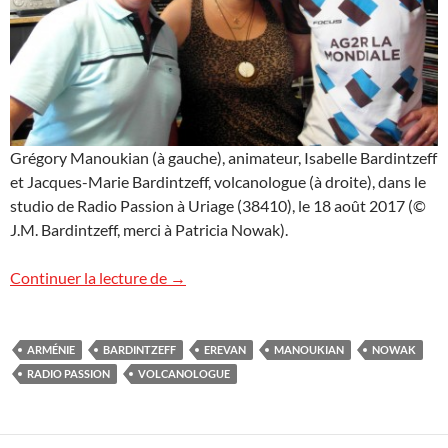
Grégory Manoukian (à gauche), animateur, Isabelle Bardintzeff
et Jacques-Marie Bardintzeff, volcanologue (à droite), dans le
studio de Radio Passion à Uriage (38410), le 18 août 2017 (©
J.M. Bardintzeff, merci à Patricia Nowak).
L’Arménie sur Radio Passion
Continuer la lecture de
→
ARMÉNIE
BARDINTZEFF
EREVAN
MANOUKIAN
NOWAK
RADIO PASSION
VOLCANOLOGUE