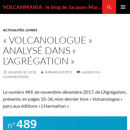
Recherche
VOLCANMANIA : le blog de Jacques-Marie BARDINTZEFF, volcanologue
ALLER
MENU
AU
PRINCI
CONTENU
ACTUALITÉS
,
LIVRES
« VOLCANOLOGUE »
ANALYSÉ DANS «
L’AGRÉGATION »
JANVIER 30, 2018
JMBARDINTZEFF
LAISSER UN
COMMENTAIRE
Le numéro 489, de novembre-décembre 2017, de L’Agrégation,
présente, en pages 35-36, mon dernier livre « Volcanologue »
paru aux éditions « L’Harmattan ».