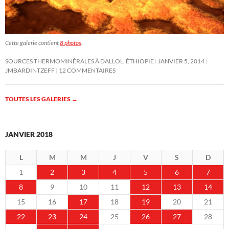
Cette galerie contient
8 photos
.
SOURCES THERMOMINÉRALES À DALLOL, ÉTHIOPIE
JANVIER 5, 2014
JMBARDINTZEFF
12 COMMENTAIRES
TOUTES LES GALERIES
→
JANVIER 2018
L
M
M
J
V
S
D
1
2
3
4
5
6
7
8
9
10
11
12
13
14
15
16
17
18
19
20
21
22
23
24
25
26
27
28