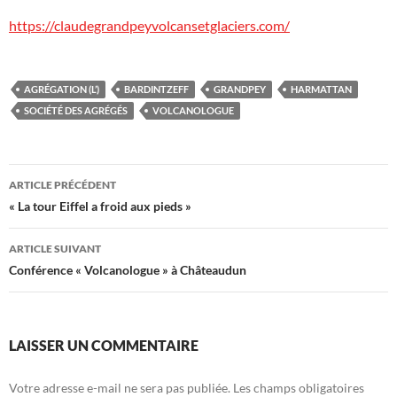
https://claudegrandpeyvolcansetglaciers.com/
AGRÉGATION (L’)
BARDINTZEFF
GRANDPEY
HARMATTAN
SOCIÉTÉ DES AGRÉGÉS
VOLCANOLOGUE
Navigation
ARTICLE PRÉCÉDENT
des
« La tour Eiffel a froid aux pieds »
articles
ARTICLE SUIVANT
Conférence « Volcanologue » à Châteaudun
LAISSER UN COMMENTAIRE
Votre adresse e-mail ne sera pas publiée.
Les champs obligatoires