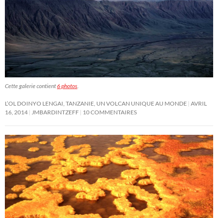
Cette galerie contient
6 photos
.
L’OL DOINYO LENGAI, TANZANIE, UN VOLCAN UNIQUE AU MONDE
AVRIL
16, 2014
JMBARDINTZEFF
10 COMMENTAIRES