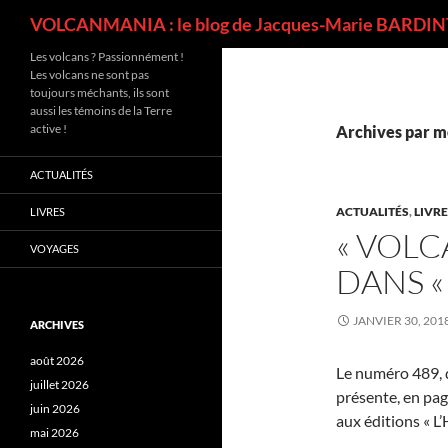
Recherche
VOLCANMANIA : le blog de Jacques-Marie BARDINT
Les volcans ? Passionnément !
Les volcans ne sont pas
toujours méchants, ils sont
aussi les témoins de la Terre
active !
Archives par mo
ACTUALITÉS
ACTUALITÉS
,
LIVR
LIVRES
« VOL
VOYAGES
DANS «
JANVIER 30, 201
ARCHIVES
août 2026
Le numéro 489, 
juillet 2026
présente, en pag
juin 2026
aux éditions « L
mai 2026