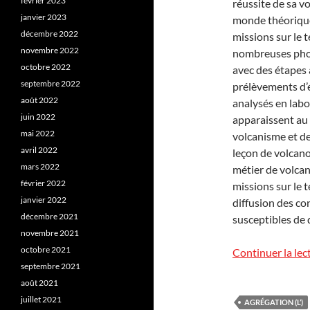
février 2023
réussite de sa vo
janvier 2023
monde théorique
décembre 2022
missions sur le t
novembre 2022
nombreuses photo
octobre 2022
avec des étapes 
septembre 2022
prélèvements d’é
août 2022
analysés en labo
juin 2022
apparaissent au 
mai 2022
volcanisme et de
avril 2022
leçon de volcano
mars 2022
métier de volca
février 2022
missions sur le t
janvier 2022
diffusion des co
décembre 2021
susceptibles de 
novembre 2021
octobre 2021
Continuer la lec
septembre 2021
août 2021
juillet 2021
AGRÉGATION (L’)