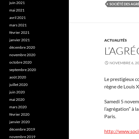
juin 2021
SOCIÉTÉ DES AGR
mai 2021
avril 2021
mars 2021
février 2021
janvier 2021
ACTUALITÉS
L’AGRÉ
décembre 2020
novembre 2020
octobre 2020
NOVEMBRE 6, 2
septembre 2020
août 2020
Le prestigieux c
juillet 2020
règne de Louis XV
juin 2020
mai 2020
Samedi 5 novembr
mars 2020
l’agrégation” à l
février 2020
Paris.
janvier 2020
décembre 2019
http://www.soci
novembre 2019