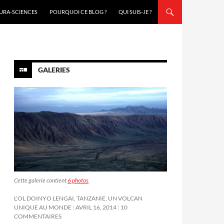
URA-SCIENCES
POURQUOI CE BLOG ?
QUI SUIS-JE ?
GALERIES
Cette galerie contient
6 photos
.
L’OL DOINYO LENGAI, TANZANIE, UN VOLCAN
UNIQUE AU MONDE
AVRIL 16, 2014
10
COMMENTAIRES