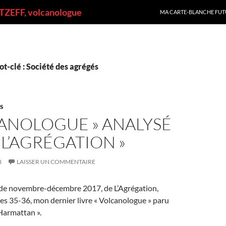
ALLER AU CONTENU
ZEFF, volcanologue
MA CARTE-BLANCHE FUT
t-clé : Société des agrégés
ES
CANOLOGUE » ANALYSÉ
 L’AGRÉGATION »
8
LAISSER UN COMMENTAIRE
de novembre-décembre 2017, de L’Agrégation,
es 35-36, mon dernier livre « Volcanologue » paru
’Harmattan ».