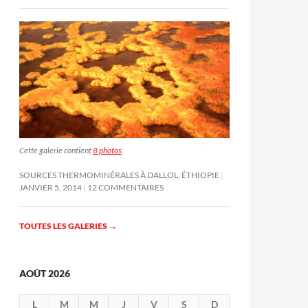
Cette galerie contient
8 photos
.
SOURCES THERMOMINÉRALES À DALLOL, ÉTHIOPIE
JANVIER 5, 2014
12 COMMENTAIRES
TOUTES LES GALERIES
→
AOÛT 2026
L
M
M
J
V
S
D