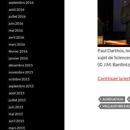
septembre 2016
août 2016
juillet 2016
juin 2016
mai 2016
avril 2016
mars 2016
Paul Darthos, m
février 2016
sujet de Sciences
janvier 2016
(© J.M. Bardintze
décembre 2015
novembre 2015
Continuer la lec
octobre 2015
septembre 2015
août 2015
AGRÉGATION
juillet 2015
VALLAUD-BELKA
juin 2015
mai 2015
avril 2015
mars 2015