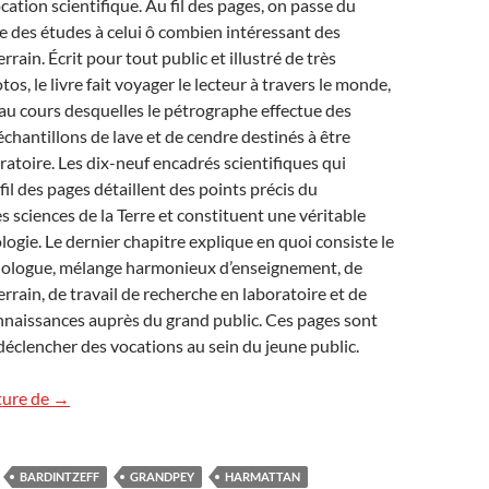
cation scientifique. Au fil des pages, on passe du
 des études à celui ô combien intéressant des
errain. Écrit pour tout public et illustré de très
s, le livre fait voyager le lecteur à travers le monde,
au cours desquelles le pétrographe effectue des
chantillons de lave et de cendre destinés à être
ratoire. Les dix-neuf encadrés scientifiques qui
fil des pages détaillent des points précis du
s sciences de la Terre et constituent une véritable
logie. Le dernier chapitre explique en quoi consiste le
nologue, mélange harmonieux d’enseignement, de
errain, de travail de recherche en laboratoire et de
nnaissances auprès du grand public. Ces pages sont
déclencher des vocations au sein du jeune public.
« Volcanologue » analysé dans « L’Agrégation »
ture de
→
BARDINTZEFF
GRANDPEY
HARMATTAN