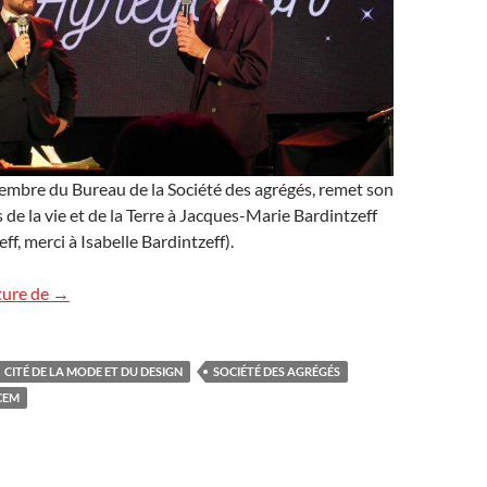
embre du Bureau de la Société des agrégés, remet son
 de la vie et de la Terre à Jacques-Marie Bardintzeff
ff, merci à Isabelle Bardintzeff).
L’Agrégation a 250 ans
ture de
→
CITÉ DE LA MODE ET DU DESIGN
SOCIÉTÉ DES AGRÉGÉS
CEM