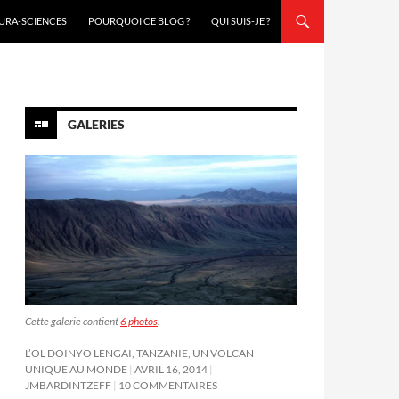
URA-SCIENCES
POURQUOI CE BLOG ?
QUI SUIS-JE ?
GALERIES
Cette galerie contient
6 photos
.
L’OL DOINYO LENGAI, TANZANIE, UN VOLCAN
UNIQUE AU MONDE
AVRIL 16, 2014
JMBARDINTZEFF
10 COMMENTAIRES