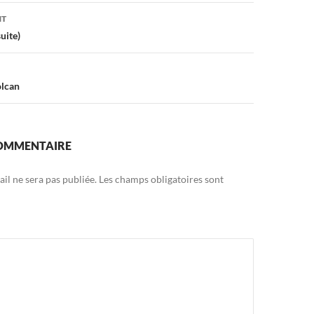
on
NT
uite)
olcan
COMMENTAIRE
il ne sera pas publiée.
Les champs obligatoires sont