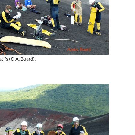
tifs (© A. Buard).