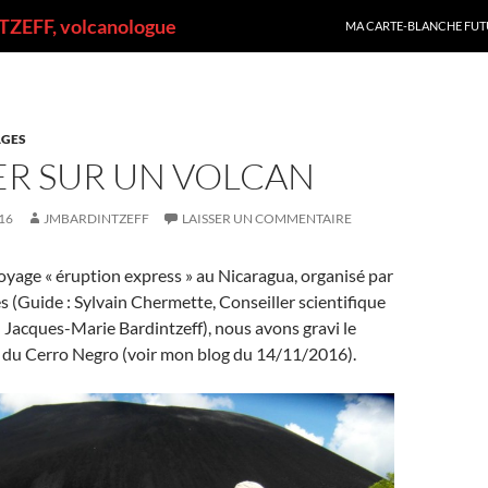
ALLER AU CONTENU
ZEFF, volcanologue
MA CARTE-BLANCHE FUT
GES
R SUR UN VOLCAN
16
JMBARDINTZEFF
LAISSER UN COMMENTAIRE
oyage « éruption express » au Nicaragua, organisé par
 (Guide : Sylvain Chermette, Conseiller scientifique
 Jacques-Marie Bardintzeff), nous avons gravi le
 du Cerro Negro (voir mon blog du 14/11/2016).