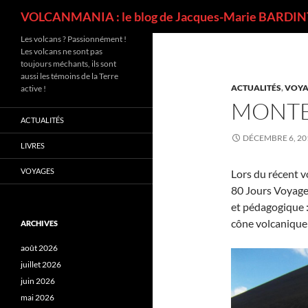
Recherche
VOLCANMANIA : le blog de Jacques-Marie BARDINT
Les volcans ? Passionnément !
Les volcans ne sont pas
toujours méchants, ils sont
aussi les témoins de la Terre
ACTUALITÉS
,
VOYA
active !
MONTE
ACTUALITÉS
DÉCEMBRE 6, 20
LIVRES
VOYAGES
Lors du récent v
80 Jours Voyages
et pédagogique :
cône volcanique
ARCHIVES
août 2026
juillet 2026
juin 2026
mai 2026