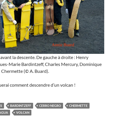
vant la descente. De gauche à droite : Henry
ues-Marie Bardintzeff, Charles Mercury, Dominique
n Chermette (© A. Buard).
querai comment descendre d’un volcan !
ES
BARDINTZEFF
CERRO NEGRO
CHERMETTE
AGUA
VOLCAN