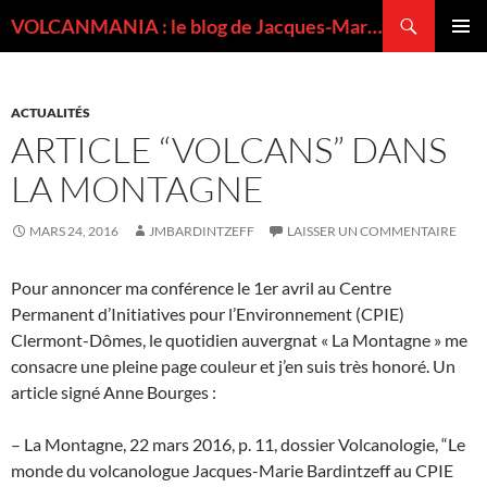
Recherche
VOLCANMANIA : le blog de Jacques-Marie BARDINTZEFF, volcanologue
ALLER
MENU
AU
PRINCI
CONTENU
ACTUALITÉS
ARTICLE “VOLCANS” DANS
LA MONTAGNE
MARS 24, 2016
JMBARDINTZEFF
LAISSER UN COMMENTAIRE
Pour annoncer ma conférence le 1er avril au Centre
Permanent d’Initiatives pour l’Environnement (CPIE)
Clermont-Dômes, le quotidien auvergnat « La Montagne » me
consacre une pleine page couleur et j’en suis très honoré. Un
article signé Anne Bourges :
– La Montagne, 22 mars 2016, p. 11, dossier Volcanologie, “Le
monde du volcanologue Jacques-Marie Bardintzeff au CPIE