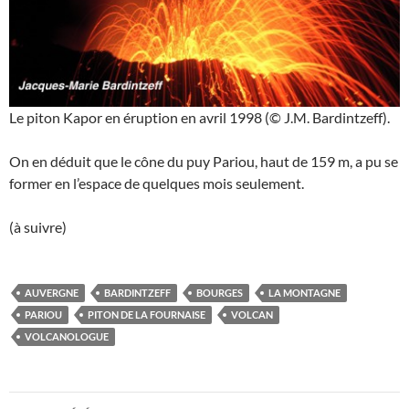
Le piton Kapor en éruption en avril 1998 (© J.M. Bardintzeff).
On en déduit que le cône du puy Pariou, haut de 159 m, a pu se
former en l’espace de quelques mois seulement.
(à suivre)
AUVERGNE
BARDINTZEFF
BOURGES
LA MONTAGNE
PARIOU
PITON DE LA FOURNAISE
VOLCAN
VOLCANOLOGUE
Navigation