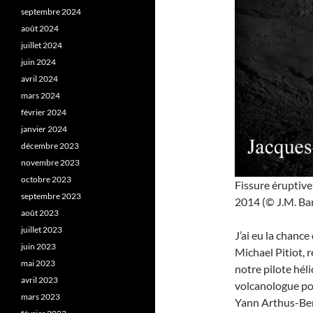
septembre 2024
août 2024
juillet 2024
juin 2024
avril 2024
mars 2024
février 2024
janvier 2024
décembre 2023
novembre 2023
octobre 2023
Fissure éruptive
septembre 2023
2014 (© J.M. Bar
août 2023
juillet 2023
J’ai eu la chanc
juin 2023
Michael Pitiot, r
mai 2023
notre pilote héli
avril 2023
volcanologue pour
mars 2023
Yann Arthus-Ber