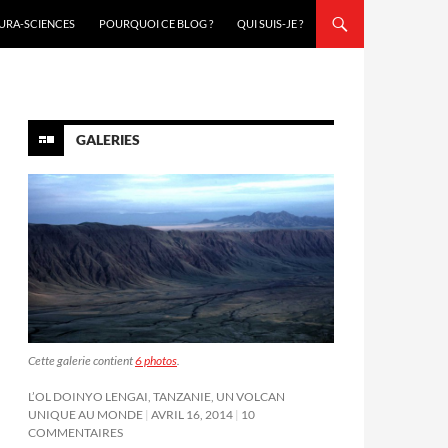
URA-SCIENCES
POURQUOI CE BLOG ?
QUI SUIS-JE ?
GALERIES
Cette galerie contient
6 photos
.
L’OL DOINYO LENGAI, TANZANIE, UN VOLCAN
UNIQUE AU MONDE
AVRIL 16, 2014
10
COMMENTAIRES