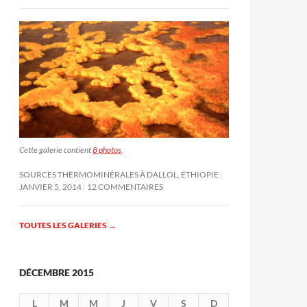
Cette galerie contient
8 photos
.
SOURCES THERMOMINÉRALES À DALLOL, ÉTHIOPIE
JANVIER 5, 2014
12 COMMENTAIRES
TOUTES LES GALERIES
→
DÉCEMBRE 2015
L
M
M
J
V
S
D