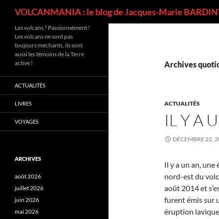
Recherche
VOLCANMANIA : le blog de Jacques-Marie BARDINT
Les volcans ? Passionnément !
Les volcans ne sont pas
toujours méchants, ils sont
aussi les témoins de la Terre
active !
Archives quotid
ACTUALITÉS
ACTUALITÉS
LIVRES
IL Y A
VOYAGES
DÉCEMBRE 22, 2
ARCHIVES
Il y a un an, une
nord-est du volc
août 2026
août 2014 et s’es
juillet 2026
furent émis sur u
juin 2026
éruption lavique
mai 2026