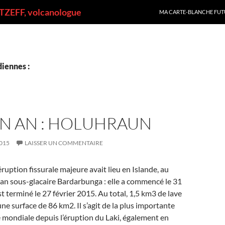
ALLER AU CONTENU
ZEFF, volcanologue
MA CARTE-BLANCHE FUT
iennes :
 UN AN : HOLUHRAUN
015
LAISSER UN COMMENTAIRE
 éruption fissurale majeure avait lieu en Islande, au
an sous-glacaire Bardarbunga : elle a commencé le 31
t terminé le 27 février 2015. Au total, 1,5 km3 de lave
ne surface de 86 km2. Il s’agit de la plus importante
 mondiale depuis l’éruption du Laki, également en