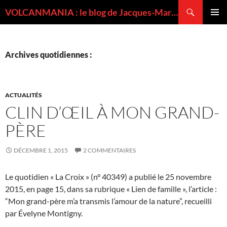
Recherche
VOLCANMANIA : le blog de Jacques-Marie BARDINTZEFF, volcanologue
ALLER
MENU
AU
PRINCI
CONTENU
Archives quotidiennes :
ACTUALITÉS
CLIN D’ŒIL À MON GRAND-
PÈRE
DÉCEMBRE 1, 2015
2 COMMENTAIRES
Le quotidien « La Croix » (n° 40349) a publié le 25 novembre
2015, en page 15, dans sa rubrique « Lien de famille », l’article :
“Mon grand-père m’a transmis l’amour de la nature”, recueilli
par Évelyne Montigny.