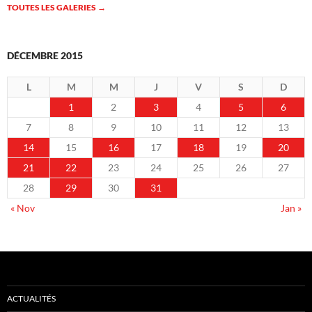
TOUTES LES GALERIES
→
DÉCEMBRE 2015
L
M
M
J
V
S
D
1
2
3
4
5
6
7
8
9
10
11
12
13
14
15
16
17
18
19
20
21
22
23
24
25
26
27
28
29
30
31
« Nov
Jan »
ACTUALITÉS