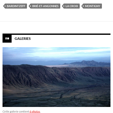
BARDINTZEFF
BRIÉ-ET-ANGONNES
LA CROIX
MONTIGNY
GALERIES
Cette galerie contient
6 photos
.