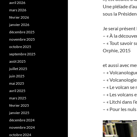
avril 2026
Une pléïade d’au
mars 2026
sous la Présiden
février 2026
janvier 2026
Je serai présent 
décembre 2025
– « À la découve
novembre 2025
– « Tout savoir 
octobre 2025
Orphie, 2015
septembre 2025
août 2025
et aussi avec mes
juillet 2025
– « Volcanologue
juin 2025
– « Volcanologie
mai 2025
– « Le volcan se 
avril 2025
– « Les volcans 
mars 2025
– « Litchi dans 
février 2025
– « Pour les nul
janvier 2025
décembre 2024
novembre 2024
octobre 2024