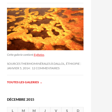
Cette galerie contient
8 photos
.
SOURCES THERMOMINÉRALES À DALLOL, ÉTHIOPIE
JANVIER 5, 2014
12 COMMENTAIRES
TOUTES LES GALERIES
→
DÉCEMBRE 2015
L
M
M
J
V
S
D