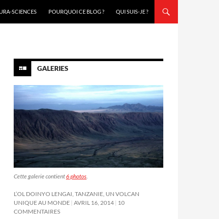
URA-SCIENCES
POURQUOI CE BLOG ?
QUI SUIS-JE ?
GALERIES
Cette galerie contient
6 photos
.
L’OL DOINYO LENGAI, TANZANIE, UN VOLCAN
UNIQUE AU MONDE
AVRIL 16, 2014
10
COMMENTAIRES