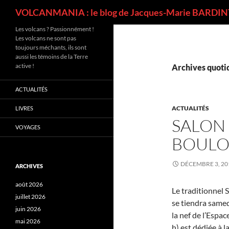
Recherche
VOLCANMANIA : le blog de Jacques-Marie BARDINT
Les volcans ? Passionnément !
Les volcans ne sont pas
toujours méchants, ils sont
aussi les témoins de la Terre
active !
Archives quotid
ACTUALITÉS
ACTUALITÉS
LIVRES
SALON 
VOYAGES
BOULO
DÉCEMBRE 3, 20
ARCHIVES
août 2026
Le traditionnel 
juillet 2026
se tiendra same
juin 2026
la nef de l’Espa
mai 2026
h) est dédiée à l