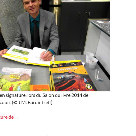
 en signature, lors du Salon du livre 2014 de
ourt (© J.M. Bardintzeff).
Salon du livre de Boulogne-Billancourt
ture de
→