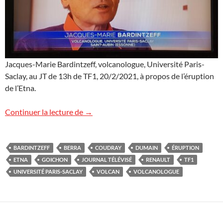
Jacques-Marie Bardintzeff, volcanologue, Université Paris-
Saclay, au JT de 13h de TF1, 20/2/2021, à propos de l’éruption
de l’Etna.
L’Etna sur TF1
Continuer la lecture de
→
BARDINTZEFF
BERRA
COUDRAY
DUMAIN
ÉRUPTION
ETNA
GOICHON
JOURNAL TÉLÉVISÉ
RENAULT
TF1
UNIVERSITÉ PARIS-SACLAY
VOLCAN
VOLCANOLOGUE