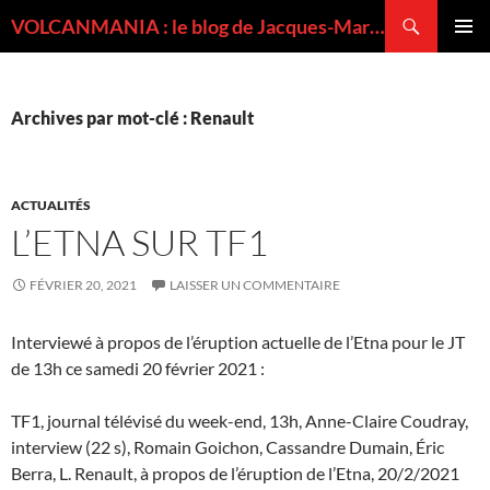
Recherche
VOLCANMANIA : le blog de Jacques-Marie BARDINTZEFF, volcanologue
ALLER
MENU
AU
PRINCI
CONTENU
Archives par mot-clé : Renault
ACTUALITÉS
L’ETNA SUR TF1
FÉVRIER 20, 2021
LAISSER UN COMMENTAIRE
Interviewé à propos de l’éruption actuelle de l’Etna pour le JT
de 13h ce samedi 20 février 2021 :
TF1, journal télévisé du week-end, 13h, Anne-Claire Coudray,
interview (22 s), Romain Goichon, Cassandre Dumain, Éric
Berra, L. Renault, à propos de l’éruption de l’Etna, 20/2/2021