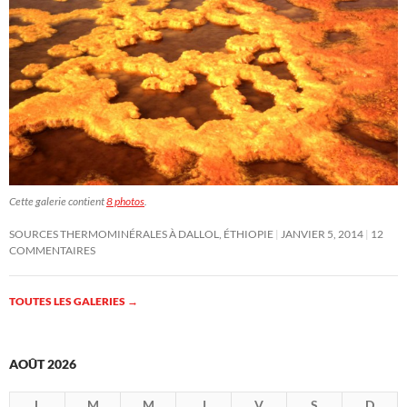
Cette galerie contient
8 photos
.
SOURCES THERMOMINÉRALES À DALLOL, ÉTHIOPIE
JANVIER 5, 2014
12
COMMENTAIRES
TOUTES LES GALERIES
→
AOÛT 2026
L
M
M
J
V
S
D