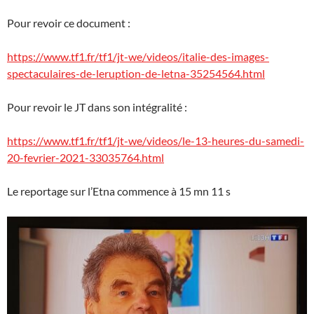
Pour revoir ce document :
https://www.tf1.fr/tf1/jt-we/videos/italie-des-images-
spectaculaires-de-leruption-de-letna-35254564.html
Pour revoir le JT dans son intégralité :
https://www.tf1.fr/tf1/jt-we/videos/le-13-heures-du-samedi-
20-fevrier-2021-33035764.html
Le reportage sur l’Etna commence à 15 mn 11 s