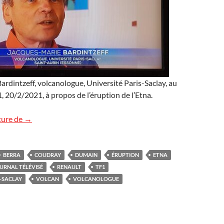
rdintzeff, volcanologue, Université Paris-Saclay, au
, 20/2/2021, à propos de l’éruption de l’Etna.
L’Etna sur TF1
ture de
→
BERRA
COUDRAY
DUMAIN
ÉRUPTION
ETNA
URNAL TÉLÉVISÉ
RENAULT
TF1
S-SACLAY
VOLCAN
VOLCANOLOGUE