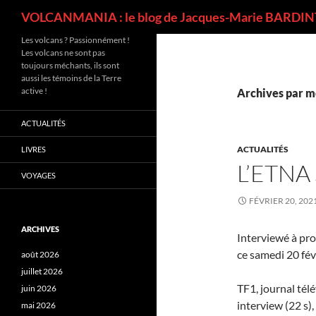
Recherche
VOLCANMANIA : le blog de Jacques-Marie BARDINT
Les volcans ? Passionnément !
Les volcans ne sont pas
toujours méchants, ils sont
aussi les témoins de la Terre
active !
Archives par m
ACTUALITÉS
ACTUALITÉS
LIVRES
L’ETNA
VOYAGES
FÉVRIER 20, 202
ARCHIVES
Interviewé à pro
ce samedi 20 fév
août 2026
juillet 2026
TF1, journal tél
juin 2026
interview (22 s)
mai 2026