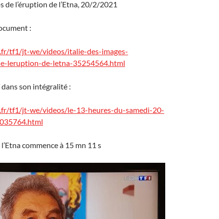
s de l’éruption de l’Etna, 20/2/2021
document :
fr/tf1/jt-we/videos/italie-des-images-
de-leruption-de-letna-35254564.html
 dans son intégralité :
.fr/tf1/jt-we/videos/le-13-heures-du-samedi-20-
3035764.html
r l’Etna commence à 15 mn 11 s