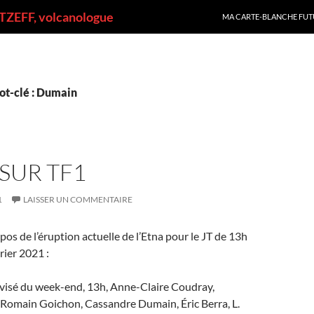
ALLER AU CONTENU
ZEFF, volcanologue
MA CARTE-BLANCHE FUT
ot-clé : Dumain
 SUR TF1
1
LAISSER UN COMMENTAIRE
pos de l’éruption actuelle de l’Etna pour le JT de 13h
rier 2021 :
évisé du week-end, 13h, Anne-Claire Coudray,
, Romain Goichon, Cassandre Dumain, Éric Berra, L.