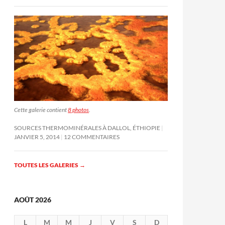
Cette galerie contient
8 photos
.
SOURCES THERMOMINÉRALES À DALLOL, ÉTHIOPIE
JANVIER 5, 2014
12 COMMENTAIRES
TOUTES LES GALERIES
→
AOÛT 2026
L
M
M
J
V
S
D