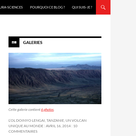
URA-SCIENCES
POURQUOI CE BLOG ?
QUI SUIS-JE ?
GALERIES
Cette galerie contient
6 photos
.
L’OL DOINYO LENGAI, TANZANIE, UN VOLCAN
UNIQUE AU MONDE
AVRIL 16, 2014
10
COMMENTAIRES