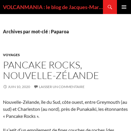
Recherche
VOLCANMANIA : le blog de Jacques-Marie BARDINTZEFF, volcanologue
ALLER
MENU
AU
PRINCI
CONTENU
Archives par mot-clé : Paparoa
VOYAGES
PANCAKE ROCKS,
NOUVELLE-ZÉLANDE
JUIN 10, 2020
LAISSER UN COMMENTAIRE
Nouvelle-Zélande, île du Sud, côte ouest, entre Greymouth (au
sud) et Charleston (au nord), près de Punakaiki, les étonnantes
« Pancake Rocks ».
Il s’agit d’un empilement de fines couches de roches (des