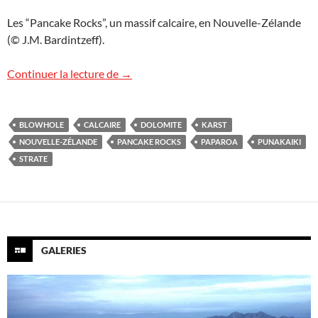
Les “Pancake Rocks”, un massif calcaire, en Nouvelle-Zélande
(© J.M. Bardintzeff).
Pancake Rocks, Nouvelle-Zélande
Continuer la lecture de
→
BLOWHOLE
CALCAIRE
DOLOMITE
KARST
NOUVELLE-ZÉLANDE
PANCAKE ROCKS
PAPAROA
PUNAKAIKI
STRATE
GALERIES