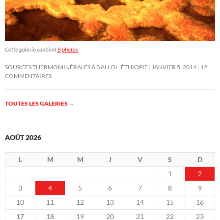
Cette galerie contient
8 photos
.
SOURCES THERMOMINÉRALES À DALLOL, ÉTHIOPIE
JANVIER 5, 2014
12
COMMENTAIRES
TOUTES LES GALERIES
→
AOÛT 2026
L
M
M
J
V
S
D
1
2
3
4
5
6
7
8
9
10
11
12
13
14
15
16
17
18
19
20
21
22
23