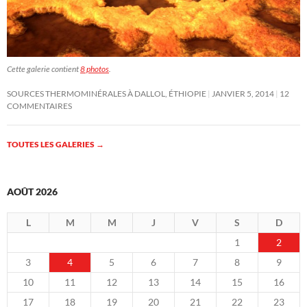
Cette galerie contient
8 photos
.
SOURCES THERMOMINÉRALES À DALLOL, ÉTHIOPIE
JANVIER 5, 2014
12
COMMENTAIRES
TOUTES LES GALERIES
→
AOÛT 2026
L
M
M
J
V
S
D
1
2
3
4
5
6
7
8
9
10
11
12
13
14
15
16
17
18
19
20
21
22
23