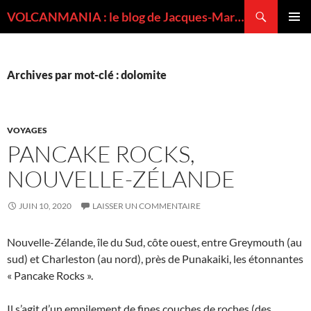
Recherche
VOLCANMANIA : le blog de Jacques-Marie BARDINTZEFF, volcanologue
ALLER
MENU
AU
PRINCI
CONTENU
Archives par mot-clé : dolomite
VOYAGES
PANCAKE ROCKS,
NOUVELLE-ZÉLANDE
JUIN 10, 2020
LAISSER UN COMMENTAIRE
Nouvelle-Zélande, île du Sud, côte ouest, entre Greymouth (au
sud) et Charleston (au nord), près de Punakaiki, les étonnantes
« Pancake Rocks ».
Il s’agit d’un empilement de fines couches de roches (des