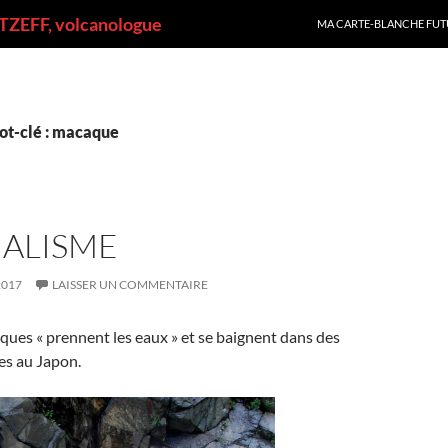
ALLER AU CONTENU
ZEFF, volcanologue
MA CARTE-BLANCHE FUT
ot-clé : macaque
ALISME
2017
LAISSER UN COMMENTAIRE
ues « prennent les eaux » et se baignent dans des
es au Japon.