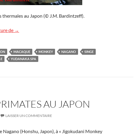
s thermales au Japon (© J.M. Bardintzeff).
Thermalisme
ture de
→
PON
MACAQUE
MONKEY
NAGANO
SINGE
LE
YUDANAKA SPA
PRIMATES AU JAPON
LAISSER UN COMMENTAIRE
 de Nagano (Honshu, Japon), à « Jigokudani Monkey