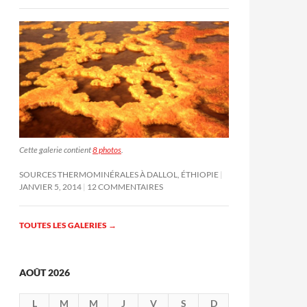
Cette galerie contient
8 photos
.
SOURCES THERMOMINÉRALES À DALLOL, ÉTHIOPIE
JANVIER 5, 2014
12 COMMENTAIRES
TOUTES LES GALERIES
→
AOÛT 2026
L
M
M
J
V
S
D