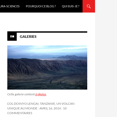
URA-SCIENCES
POURQUOI CE BLOG ?
QUI SUIS-JE ?
GALERIES
Cette galerie contient
6 photos
.
L’OL DOINYO LENGAI, TANZANIE, UN VOLCAN
UNIQUE AU MONDE
AVRIL 16, 2014
10
COMMENTAIRES