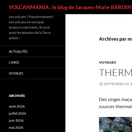
Recherche
VOLCANMANIA : le blog de Jacques-Marie BARDINT
Les volcans ? Passionnément !
Les volcans ne sont pas
toujours méchants, ils sont
aussi les témoins de la Terre
active !
Archives par m
ACTUALITÉS
VOYAGES
LIVRES
THERM
VOYAGES
SEPTEMBRE 10, 
ARCHIVES
Des singes macaq
sources thermal
août 2026
juillet 2026
juin 2026
mai 2026