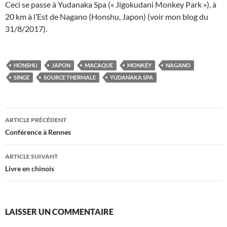
Ceci se passe à Yudanaka Spa (« Jigokudani Monkey Park »), à
20 km à l’Est de Nagano (Honshu, Japon) (voir mon blog du
31/8/2017).
HONSHU
JAPON
MACAQUE
MONKEY
NAGANO
SINGE
SOURCE THERMALE
YUDANAKA SPA
Navigation
ARTICLE PRÉCÉDENT
des
Conférence à Rennes
articles
ARTICLE SUIVANT
Livre en chinois
LAISSER UN COMMENTAIRE