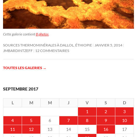
Cette galerie contient
8 photos
.
SOURCES THERMOMINÉRALES À DALLOL, ÉTHIOPIE
JANVIER 5, 2014
JMBARDINTZEFF
12 COMMENTAIRES
TOUTES LES GALERIES
→
SEPTEMBRE 2017
L
M
M
J
V
S
D
1
2
3
4
5
6
7
8
9
10
11
12
13
14
15
16
17