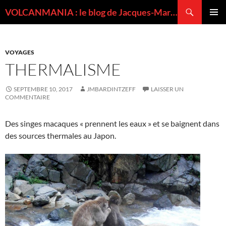
Recherche
VOLCANMANIA : le blog de Jacques-Marie BARDINTZEFF, volcanologue
ALLER
MENU
AU
PRINCI
CONTENU
VOYAGES
THERMALISME
SEPTEMBRE 10, 2017
JMBARDINTZEFF
LAISSER UN
COMMENTAIRE
Des singes macaques « prennent les eaux » et se baignent dans
des sources thermales au Japon.