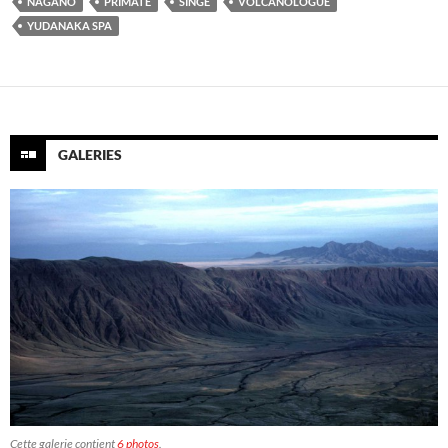
NAGANO
PRIMATE
SINGE
VOLCANOLOGUE
YUDANAKA SPA
GALERIES
Cette galerie contient
6 photos
.