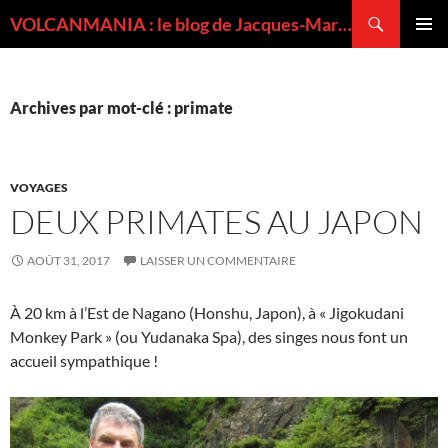
Recherche
VOLCANMANIA : le blog de Jacques-Marie BARDINTZEFF, volcanologue
ALLER
MENU
AU
PRINCI
CONTENU
Archives par mot-clé : primate
VOYAGES
DEUX PRIMATES AU JAPON
AOÛT 31, 2017
LAISSER UN COMMENTAIRE
À 20 km à l’Est de Nagano (Honshu, Japon), à « Jigokudani
Monkey Park » (ou Yudanaka Spa), des singes nous font un
accueil sympathique !