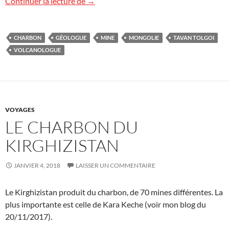
Mine de charbon de Tavan Tolgoi, Mongo
Continuer la lecture de
→
CHARBON
GÉOLOGUE
MINE
MONGOLIE
TAVAN TOLGOI
VOLCANOLOGUE
VOYAGES
LE CHARBON DU
KIRGHIZISTAN
JANVIER 4, 2018
LAISSER UN COMMENTAIRE
Le Kirghizistan produit du charbon, de 70 mines différentes. La
plus importante est celle de Kara Keche (voir mon blog du
20/11/2017).