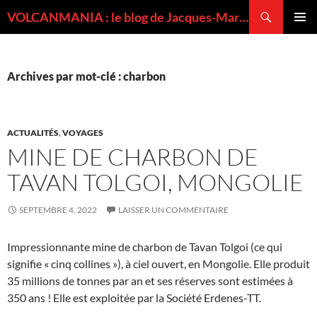
Recherche
VOLCANMANIA : le blog de Jacques-Marie BARDINTZEFF, volcanologue
ALLER
MENU
AU
PRINCI
CONTENU
Archives par mot-clé : charbon
ACTUALITÉS
,
VOYAGES
MINE DE CHARBON DE
TAVAN TOLGOI, MONGOLIE
SEPTEMBRE 4, 2022
LAISSER UN COMMENTAIRE
Impressionnante mine de charbon de Tavan Tolgoi (ce qui
signifie « cinq collines »), à ciel ouvert, en Mongolie. Elle produit
35 millions de tonnes par an et ses réserves sont estimées à
350 ans ! Elle est exploitée par la Société Erdenes-TT.