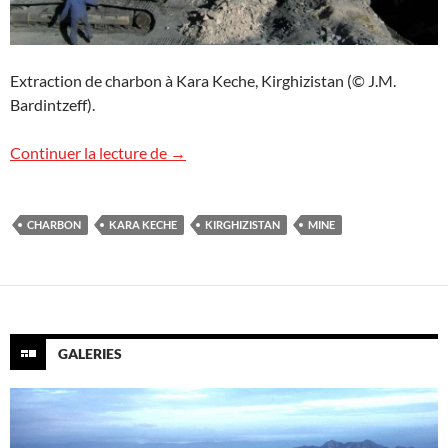
Extraction de charbon à Kara Keche, Kirghizistan (© J.M.
Bardintzeff).
La mine de charbon de Kara Keche
Continuer la lecture de
→
CHARBON
KARA KECHE
KIRGHIZISTAN
MINE
GALERIES