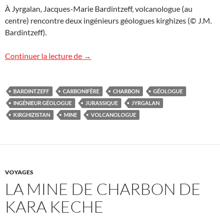
À Jyrgalan, Jacques-Marie Bardintzeff, volcanologue (au
centre) rencontre deux ingénieurs géologues kirghizes (© J.M.
Bardintzeff).
Le charbon du Kirghizistan
Continuer la lecture de
→
BARDINTZEFF
CARBONIFÈRE
CHARBON
GÉOLOGUE
INGÉNIEUR GÉOLOGUE
JURASSIQUE
JYRGALAN
KIRGHIZISTAN
MINE
VOLCANOLOGUE
VOYAGES
LA MINE DE CHARBON DE
KARA KECHE