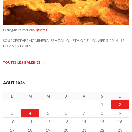
Cette galerie contient
8 photos
.
SOURCES THERMOMINÉRALES À DALLOL, ÉTHIOPIE
JANVIER 5, 2014
12
COMMENTAIRES
TOUTES LES GALERIES
→
AOÛT 2026
L
M
M
J
V
S
D
1
2
3
4
5
6
7
8
9
10
11
12
13
14
15
16
17
18
19
20
21
22
23