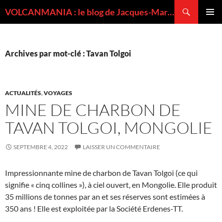
Recherche
VOLCANMANIA : le blog de Jacques-Marie BARDINTZEFF, volcanologue
ALLER
MENU
AU
PRINCI
CONTENU
Archives par mot-clé : Tavan Tolgoi
ACTUALITÉS
,
VOYAGES
MINE DE CHARBON DE
TAVAN TOLGOI, MONGOLIE
SEPTEMBRE 4, 2022
LAISSER UN COMMENTAIRE
Impressionnante mine de charbon de Tavan Tolgoi (ce qui
signifie « cinq collines »), à ciel ouvert, en Mongolie. Elle produit
35 millions de tonnes par an et ses réserves sont estimées à
350 ans ! Elle est exploitée par la Société Erdenes-TT.