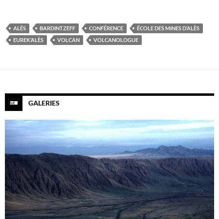
ALÈS
BARDINTZEFF
CONFÉRENCE
ÉCOLE DES MINES D’ALÈS
EUREK’ALÈS
VOLCAN
VOLCANOLOGUE
GALERIES