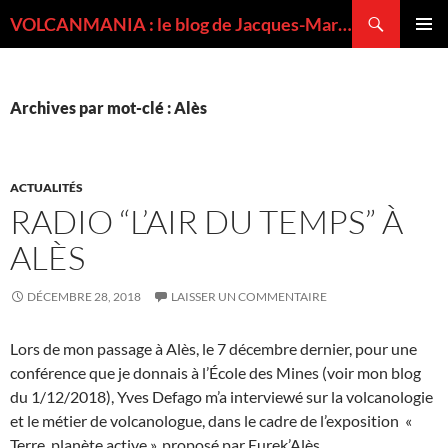
Recherche
VOLCANMANIA : le blog de Jacques-Marie BARDINTZEFF, volcanologue
ALLER
MENU
AU
PRINCI
CONTENU
Archives par mot-clé : Alès
ACTUALITÉS
RADIO “L’AIR DU TEMPS” À
ALÈS
DÉCEMBRE 28, 2018
LAISSER UN COMMENTAIRE
Lors de mon passage à Alès, le 7 décembre dernier, pour une
conférence que je donnais à l’École des Mines (voir mon blog
du 1/12/2018), Yves Defago m’a interviewé sur la volcanologie
et le métier de volcanologue, dans le cadre de l’exposition «
Terre, planète active », proposé par Eurek’Alès.