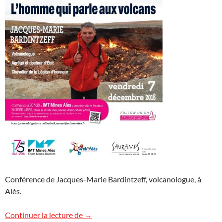
Conférence de Jacques-Marie Bardintzeff, volcanologue, à
Alès.
Conférence « Volcans » à l’École des Mine
Continuer la lecture de
→