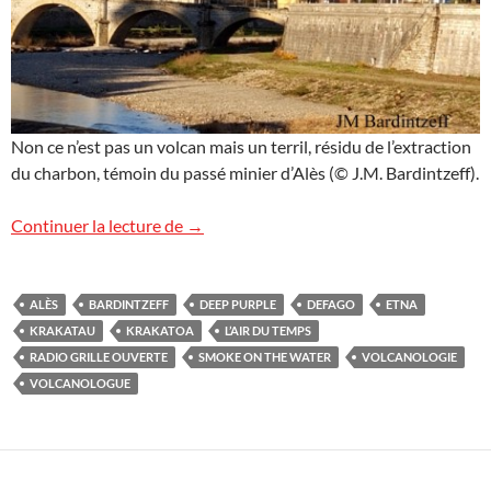
Non ce n’est pas un volcan mais un terril, résidu de l’extraction
du charbon, témoin du passé minier d’Alès (© J.M. Bardintzeff).
Radio “L’air du temps” à Alès
Continuer la lecture de
→
ALÈS
BARDINTZEFF
DEEP PURPLE
DEFAGO
ETNA
KRAKATAU
KRAKATOA
L’AIR DU TEMPS
RADIO GRILLE OUVERTE
SMOKE ON THE WATER
VOLCANOLOGIE
VOLCANOLOGUE