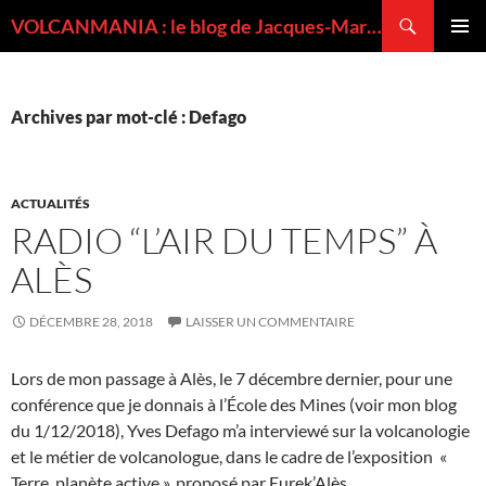
Recherche
VOLCANMANIA : le blog de Jacques-Marie BARDINTZEFF, volcanologue
ALLER
MENU
AU
PRINCI
CONTENU
Archives par mot-clé : Defago
ACTUALITÉS
RADIO “L’AIR DU TEMPS” À
ALÈS
DÉCEMBRE 28, 2018
LAISSER UN COMMENTAIRE
Lors de mon passage à Alès, le 7 décembre dernier, pour une
conférence que je donnais à l’École des Mines (voir mon blog
du 1/12/2018), Yves Defago m’a interviewé sur la volcanologie
et le métier de volcanologue, dans le cadre de l’exposition «
Terre, planète active », proposé par Eurek’Alès.