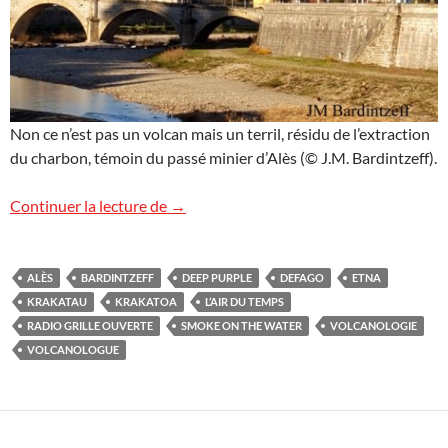
Non ce n’est pas un volcan mais un terril, résidu de l’extraction
du charbon, témoin du passé minier d’Alès (© J.M. Bardintzeff).
Radio “L’air du temps” à Alès
Continuer la lecture de
→
ALÈS
BARDINTZEFF
DEEP PURPLE
DEFAGO
ETNA
KRAKATAU
KRAKATOA
L’AIR DU TEMPS
RADIO GRILLE OUVERTE
SMOKE ON THE WATER
VOLCANOLOGIE
VOLCANOLOGUE