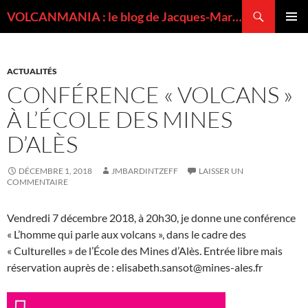
Recherche
VOLCANMANIA : le blog de Jacques-Marie BARDINTZEFF, volcanologue
ALLER
MENU
AU
PRINCI
CONTENU
ACTUALITÉS
CONFÉRENCE « VOLCANS »
À L’ÉCOLE DES MINES
D’ALÈS
DÉCEMBRE 1, 2018
JMBARDINTZEFF
LAISSER UN
COMMENTAIRE
Vendredi 7 décembre 2018, à 20h30, je donne une conférence
« L’homme qui parle aux volcans », dans le cadre des
« Culturelles » de l’École des Mines d’Alès. Entrée libre mais
réservation auprès de : elisabeth.sansot@mines-ales.fr