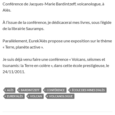
Conférence de Jacques-Marie Bardintzeff, volcanologue, à
Alès.
À l’issue de la conférence, je dédicacerai mes livres, sous l’égide
de la librairie Sauramps.
Parallèlement, Eurek’Alès propose une exposition sur le thème
« Terre, planète active ».
Je suis déjà venu faire une conférence « Volcans, séismes et
tsunamis: la Terre en colère », dans cette école prestigieuse, le
24/11/2011.
ALÈS
BARDINTZEFF
CONFÉRENCE
ÉCOLE DES MINES D’ALÈS
EUREK’ALÈS
VOLCAN
VOLCANOLOGUE