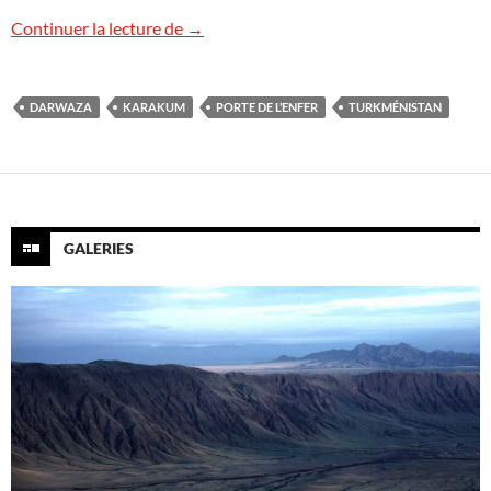
Bonne année 2019
Continuer la lecture de
→
DARWAZA
KARAKUM
PORTE DE L’ENFER
TURKMÉNISTAN
GALERIES