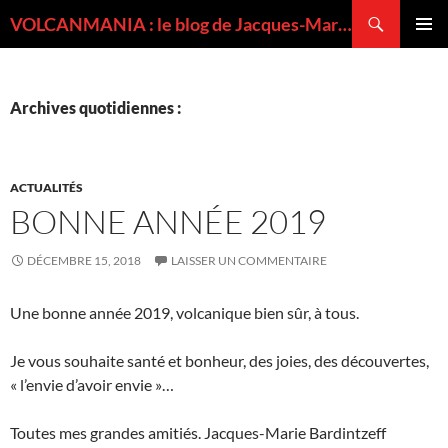
Recherche
VOLCANMANIA : le blog de Jacques-Marie BARDINTZEFF, volcanologue
ALLER
MENU
AU
PRINCI
CONTENU
Archives quotidiennes :
ACTUALITÉS
BONNE ANNÉE 2019
DÉCEMBRE 15, 2018
LAISSER UN COMMENTAIRE
Une bonne année 2019, volcanique bien sûr, à tous.
Je vous souhaite santé et bonheur, des joies, des découvertes,
« l’envie d’avoir envie »…
Toutes mes grandes amitiés. Jacques-Marie Bardintzeff