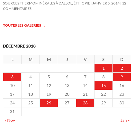
SOURCES THERMOMINÉRALES À DALLOL, ÉTHIOPIE
JANVIER 5, 2014
12
COMMENTAIRES
TOUTES LES GALERIES
→
DÉCEMBRE 2018
L
M
M
J
V
S
D
1
2
3
4
5
6
7
8
9
10
11
12
13
14
15
16
17
18
19
20
21
22
23
24
25
26
27
28
29
30
31
« Nov
Jan »