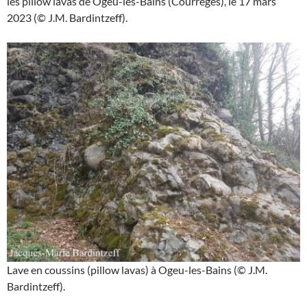
les pillow lavas de Ogeu-les-Bains (Courrèges), le 17 mars
2023 (© J.M. Bardintzeff).
Lave en coussins (pillow lavas) à Ogeu-les-Bains (© J.M.
Bardintzeff).