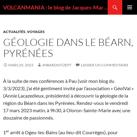
Recherche
VOLCANMANIA : le blog de Jacques-Marie BARDINTZEFF, volcanologue
ALLER
MENU
AU
PRINCI
CONTENU
ACTUALITÉS
,
VOYAGES
GÉOLOGIE DANS LE BÉARN,
PYRÉNÉES
MARS 20, 2023
JMBARDINTZEFF
LAISSER UN COMMENTAIRE
À la suite de mes conférences à Pau (voir mon blog du
3/3/2023), j’ai été gentiment invité par l’association « GéolVal »
(Annie Lacazedieux, présidente) à découvrir la géologie de la
région du Béarn dans les Pyrénées. Rendez-vous le vendredi
17 mars 2023 matin, à 9h30, à Oloron-Sainte-Marie avec une
douzaine de passionnés.
er
1
arrêt à Ogeu-les-Bains (au lieu-dit Courrèges), pour