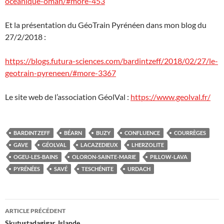
oceanique-oman/#more-453
Et la présentation du GéoTrain Pyrénéen dans mon blog du
27/2/2018 :
https://blogs.futura-sciences.com/bardintzeff/2018/02/27/le-
geotrain-pyreneen/#more-3367
Le site web de l’association GéolVal :
https://www.geolval.fr/
BARDINTZEFF
BÉARN
BUZY
CONFLUENCE
COURRÈGES
GAVE
GÉOLVAL
LACAZEDIEUX
LHERZOLITE
OGEU-LES-BAINS
OLORON-SAINTE-MARIE
PILLOW-LAVA
PYRÉNÉES
SAVÉ
TESCHÉNITE
URDACH
Navigation
ARTICLE PRÉCÉDENT
Skutustadagigar, Islande