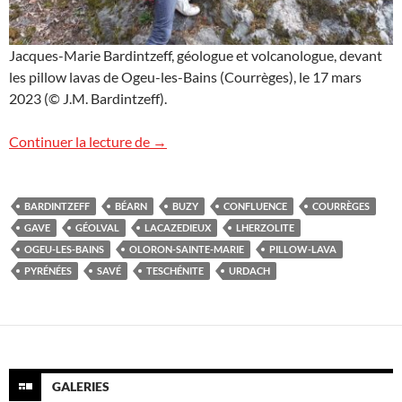
Jacques-Marie Bardintzeff, géologue et volcanologue, devant
les pillow lavas de Ogeu-les-Bains (Courrèges), le 17 mars
2023 (© J.M. Bardintzeff).
Géologie dans le Béarn, Pyrénées
Continuer la lecture de
→
BARDINTZEFF
BÉARN
BUZY
CONFLUENCE
COURRÈGES
GAVE
GÉOLVAL
LACAZEDIEUX
LHERZOLITE
OGEU-LES-BAINS
OLORON-SAINTE-MARIE
PILLOW-LAVA
PYRÉNÉES
SAVÉ
TESCHÉNITE
URDACH
GALERIES