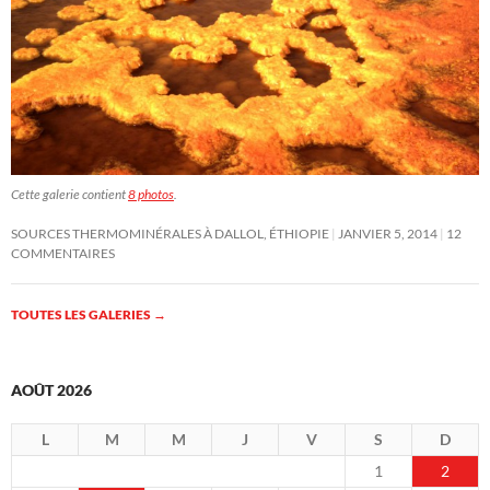
Cette galerie contient
8 photos
.
SOURCES THERMOMINÉRALES À DALLOL, ÉTHIOPIE
JANVIER 5, 2014
12
COMMENTAIRES
TOUTES LES GALERIES
→
AOÛT 2026
L
M
M
J
V
S
D
1
2