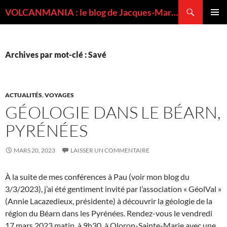
Recherche
VOLCANMANIA : le blog de Jacques-Marie BARDINTZEFF, volcanologue
ALLER
MENU
AU
PRINCI
CONTENU
Archives par mot-clé : Savé
ACTUALITÉS
,
VOYAGES
GÉOLOGIE DANS LE BÉARN,
PYRÉNÉES
MARS 20, 2023
LAISSER UN COMMENTAIRE
À la suite de mes conférences à Pau (voir mon blog du
3/3/2023), j’ai été gentiment invité par l’association « GéolVal »
(Annie Lacazedieux, présidente) à découvrir la géologie de la
région du Béarn dans les Pyrénées. Rendez-vous le vendredi
17 mars 2023 matin, à 9h30, à Oloron-Sainte-Marie avec une