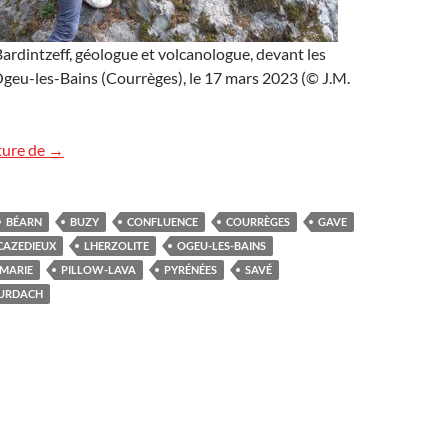
rdintzeff, géologue et volcanologue, devant les
Ogeu-les-Bains (Courrèges), le 17 mars 2023 (© J.M.
Géologie dans le Béarn, Pyrénées
ture de
→
BÉARN
BUZY
CONFLUENCE
COURRÈGES
GAVE
CAZEDIEUX
LHERZOLITE
OGEU-LES-BAINS
MARIE
PILLOW-LAVA
PYRÉNÉES
SAVÉ
URDACH