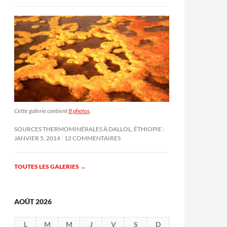
Cette galerie contient
8 photos
.
SOURCES THERMOMINÉRALES À DALLOL, ÉTHIOPIE
JANVIER 5, 2014
12 COMMENTAIRES
TOUTES LES GALERIES
→
AOÛT 2026
L
M
M
J
V
S
D