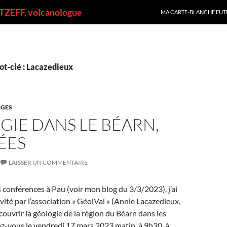
ALLER AU CONTENU
ZEFF, volcanologue
MA CARTE-BLANCHE FUT
ot-clé : Lacazedieux
GES
IE DANS LE BÉARN,
ÉES
LAISSER UN COMMENTAIRE
s conférences à Pau (voir mon blog du 3/3/2023), j’ai
vité par l’association « GéolVal » (Annie Lacazedieux,
couvrir la géologie de la région du Béarn dans les
z-vous le vendredi 17 mars 2023 matin, à 9h30, à