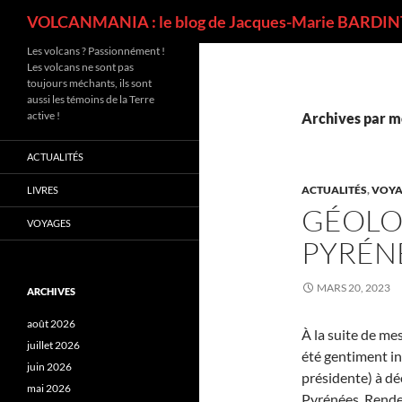
Recherche
VOLCANMANIA : le blog de Jacques-Marie BARDINT
Les volcans ? Passionnément !
Les volcans ne sont pas
toujours méchants, ils sont
aussi les témoins de la Terre
active !
Archives par m
ACTUALITÉS
ACTUALITÉS
,
VOYA
LIVRES
GÉOLOG
VOYAGES
PYRÉN
MARS 20, 2023
ARCHIVES
août 2026
À la suite de me
juillet 2026
été gentiment in
juin 2026
présidente) à dé
mai 2026
Pyrénées. Rende