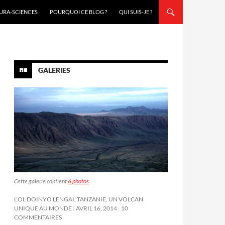
URA-SCIENCES
POURQUOI CE BLOG ?
QUI SUIS-JE ?
GALERIES
Cette galerie contient
6 photos
.
L’OL DOINYO LENGAI, TANZANIE, UN VOLCAN
UNIQUE AU MONDE
AVRIL 16, 2014
10
COMMENTAIRES