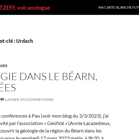
ALLER AU CONTENU
ZEFF, volcanologue
MA CARTE-BLANCHE FUT
ot-clé : Urdach
GES
IE DANS LE BÉARN,
ÉES
LAISSER UN COMMENTAIRE
s conférences à Pau (voir mon blog du 3/3/2023), j’ai
vité par l’association « GéolVal » (Annie Lacazedieux,
couvrir la géologie de la région du Béarn dans les
z-vous le vendredi 17 mars 2023 matin, à 9h30, à