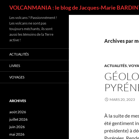
Recherche
VOLCANMANIA : le blog de Jacques-Marie BARDINT
Les volcans ? Passionnément !
Les volcans ne sont pas
toujours méchants, ils sont
aussi les témoins de la Terre
active !
Archives par m
ACTUALITÉS
ACTUALITÉS
,
VOYA
LIVRES
GÉOLOG
VOYAGES
PYRÉN
MARS 20, 2023
ARCHIVES
août 2026
À la suite de me
juillet 2026
été gentiment in
juin 2026
présidente) à dé
mai 2026
Pyrénées. Rende