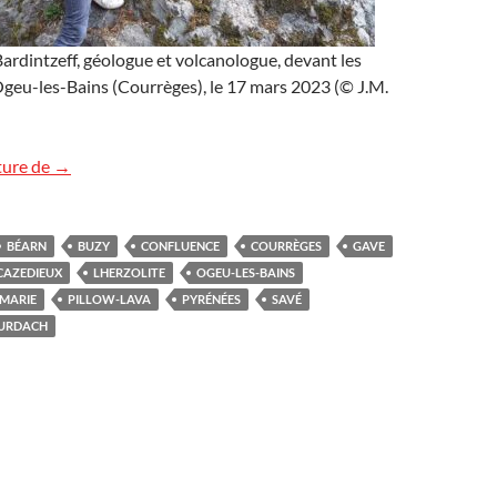
rdintzeff, géologue et volcanologue, devant les
Ogeu-les-Bains (Courrèges), le 17 mars 2023 (© J.M.
Géologie dans le Béarn, Pyrénées
ture de
→
BÉARN
BUZY
CONFLUENCE
COURRÈGES
GAVE
CAZEDIEUX
LHERZOLITE
OGEU-LES-BAINS
MARIE
PILLOW-LAVA
PYRÉNÉES
SAVÉ
URDACH