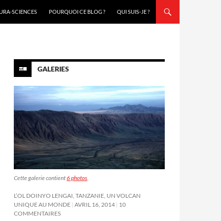
URA-SCIENCES
POURQUOI CE BLOG ?
QUI SUIS-JE ?
GALERIES
Cette galerie contient
6 photos
.
L’OL DOINYO LENGAI, TANZANIE, UN VOLCAN
UNIQUE AU MONDE
AVRIL 16, 2014
10
COMMENTAIRES