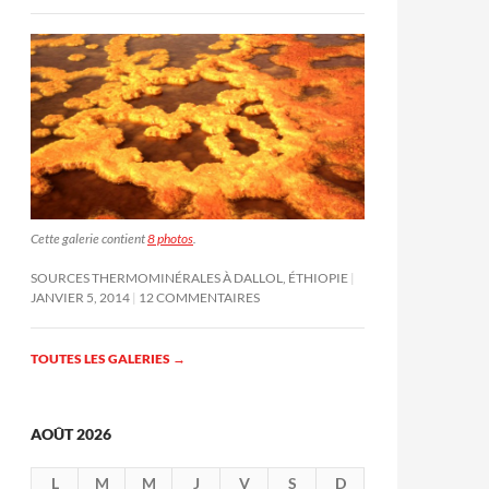
Cette galerie contient
8 photos
.
SOURCES THERMOMINÉRALES À DALLOL, ÉTHIOPIE
JANVIER 5, 2014
12 COMMENTAIRES
TOUTES LES GALERIES
→
AOÛT 2026
L
M
M
J
V
S
D