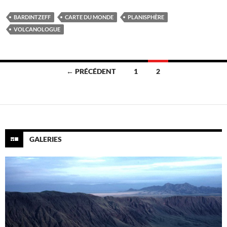
BARDINTZEFF
CARTE DU MONDE
PLANISPHÈRE
VOLCANOLOGUE
Navigation
← PRÉCÉDENT
1
2
des
articles
GALERIES