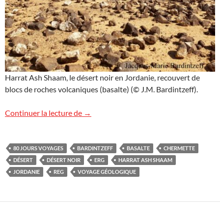
Harrat Ash Shaam, le désert noir en Jordanie, recouvert de
blocs de roches volcaniques (basalte) (© J.M. Bardintzeff).
Le désert noir en Jordanie
Continuer la lecture de
→
80 JOURS VOYAGES
BARDINTZEFF
BASALTE
CHERMETTE
DÉSERT
DÉSERT NOIR
ERG
HARRAT ASH SHAAM
JORDANIE
REG
VOYAGE GÉOLOGIQUE