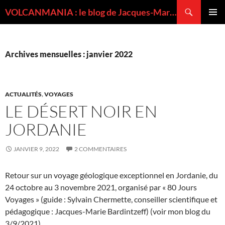
Recherche
VOLCANMANIA : le blog de Jacques-Marie BARDINTZEFF, volcanologue
ALLER
MENU
AU
PRINCI
CONTENU
Archives mensuelles : janvier 2022
ACTUALITÉS
,
VOYAGES
LE DÉSERT NOIR EN
JORDANIE
JANVIER 9, 2022
2 COMMENTAIRES
Retour sur un voyage géologique exceptionnel en Jordanie, du
24 octobre au 3 novembre 2021, organisé par « 80 Jours
Voyages » (guide : Sylvain Chermette, conseiller scientifique et
pédagogique : Jacques-Marie Bardintzeff) (voir mon blog du
3/9/2021).