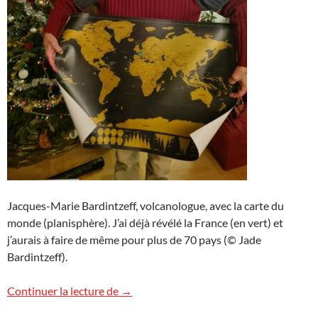
Jacques-Marie Bardintzeff, volcanologue, avec la carte du
monde (planisphère). J’ai déjà révélé la France (en vert) et
j’aurais à faire de même pour plus de 70 pays (© Jade
Bardintzeff).
Carte du monde
Continuer la lecture de
→