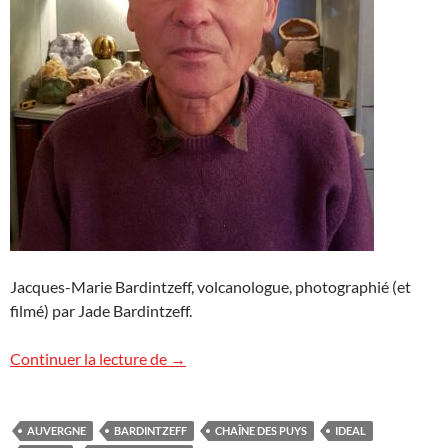
Jacques-Marie Bardintzeff, volcanologue, photographié (et
filmé) par Jade Bardintzeff.
ITV : le réveil des volcans d’Auvergne ?
Continuer la lecture de
→
AUVERGNE
BARDINTZEFF
CHAÎNE DES PUYS
IDEAL