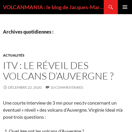
Recherche
VOLCANMANIA : le blog de Jacques-Marie BARDINTZEFF, volcanologue
ALLER
MENU
AU
PRINCI
CONTENU
Archives quotidiennes :
ACTUALITÉS
ITV : LE RÉVEIL DES
VOLCANS D’AUVERGNE ?
DÉCEMBRE 22, 2020
10 COMMENTAIRES
Une courte interview de 3 mn pour neo.tv concernant un
éventuel « réveil » des volcans d’Auvergne. Virginie Ideal m’a
posé trois questions :
Quel âge ont les volcans d’Auvergne ?