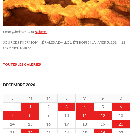
Cette galerie contient
8 photos
.
SOURCES THERMOMINÉRALES À DALLOL, ÉTHIOPIE
JANVIER 5, 2014
12
COMMENTAIRES
TOUTES LES GALERIES
→
DÉCEMBRE 2020
L
M
M
J
V
S
D
1
2
3
4
5
6
7
8
9
10
11
12
13
14
15
16
17
18
19
20
21
22
23
24
25
26
27