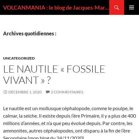
Recherche
VOLCANMANIA : le blog de Jacques-Marie BARDINTZEFF, volcanologue
ALLER
MENU
AU
PRINCI
CONTENU
Archives quotidiennes :
UNCATEGORIZED
LE NAUTILE « FOSSILE
VIVANT » ?
DÉCEMBRE 1, 2020
2 COMMENTAIRES
Le nautile est un mollusque céphalopode, comme le poulpe, le
calmar, la seiche. Il existe depuis l’ère Primaire, il y a plus de 400
millions d’années, et n’a que peu évolué depuis. Par contre, les
ammonites, autres céphalopodes, ont disparu à la fin de l’ère
Secondaire (mon blog du 24/11/2020).