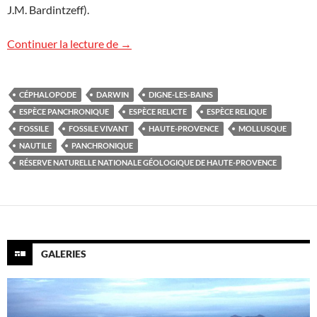
J.M. Bardintzeff).
Le nautile « fossile vivant » ?
Continuer la lecture de
→
CÉPHALOPODE
DARWIN
DIGNE-LES-BAINS
ESPÈCE PANCHRONIQUE
ESPÈCE RELICTE
ESPÈCE RELIQUE
FOSSILE
FOSSILE VIVANT
HAUTE-PROVENCE
MOLLUSQUE
NAUTILE
PANCHRONIQUE
RÉSERVE NATURELLE NATIONALE GÉOLOGIQUE DE HAUTE-PROVENCE
GALERIES