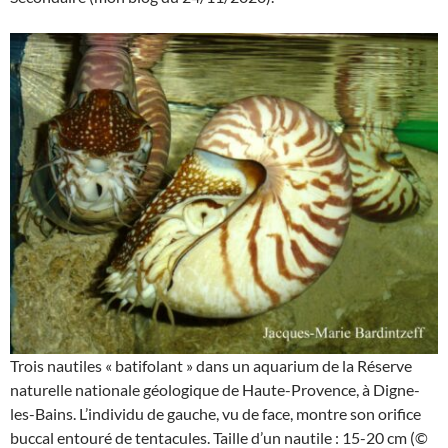
Trois nautiles « batifolant » dans un aquarium de la Réserve
naturelle nationale géologique de Haute-Provence, à Digne-
les-Bains. L’individu de gauche, vu de face, montre son orifice
buccal entouré de tentacules. Taille d’un nautile : 15-20 cm (©