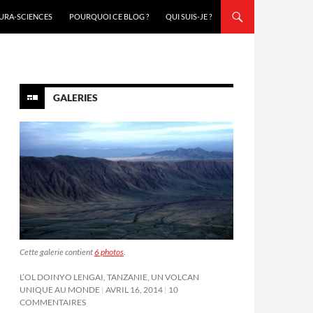
URA-SCIENCES
POURQUOI CE BLOG ?
QUI SUIS-JE ?
GALERIES
Cette galerie contient
6 photos
.
L’OL DOINYO LENGAI, TANZANIE, UN VOLCAN
UNIQUE AU MONDE
AVRIL 16, 2014
10
COMMENTAIRES