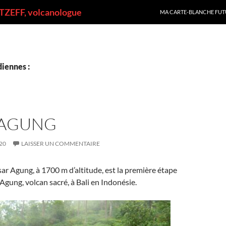
ALLER AU CONTENU
ZEFF, volcanologue
MA CARTE-BLANCHE FUT
iennes :
 AGUNG
20
LAISSER UN COMMENTAIRE
ar Agung, à 1700 m d’altitude, est la première étape
’Agung, volcan sacré, à Bali en Indonésie.