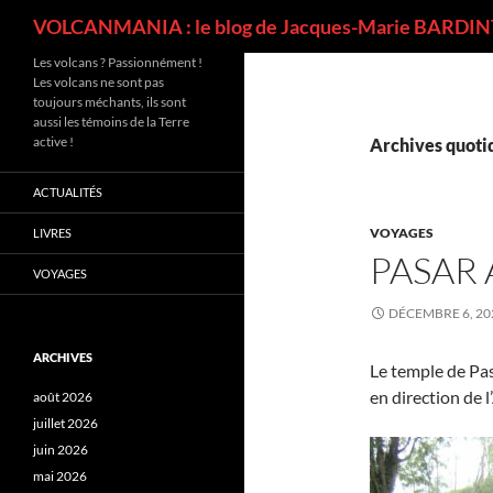
Recherche
VOLCANMANIA : le blog de Jacques-Marie BARDINT
Les volcans ? Passionnément !
Les volcans ne sont pas
toujours méchants, ils sont
aussi les témoins de la Terre
active !
Archives quotid
ACTUALITÉS
VOYAGES
LIVRES
PASAR
VOYAGES
DÉCEMBRE 6, 20
ARCHIVES
Le temple de Pas
en direction de l
août 2026
juillet 2026
juin 2026
mai 2026