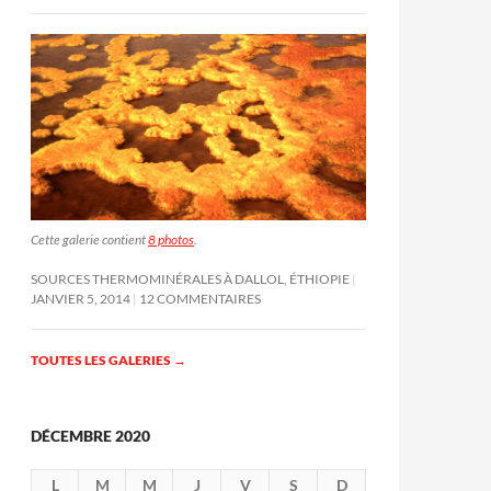
Cette galerie contient
8 photos
.
SOURCES THERMOMINÉRALES À DALLOL, ÉTHIOPIE
JANVIER 5, 2014
12 COMMENTAIRES
TOUTES LES GALERIES
→
DÉCEMBRE 2020
L
M
M
J
V
S
D