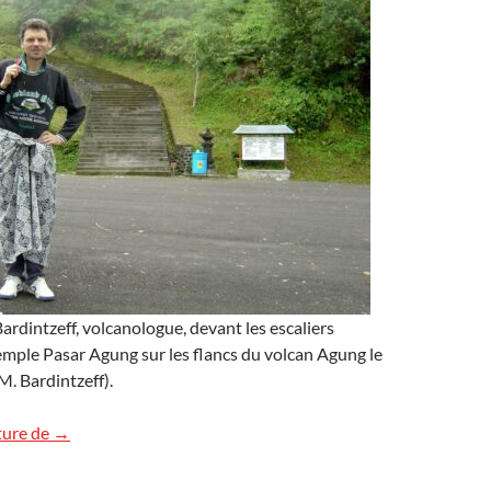
rdintzeff, volcanologue, devant les escaliers
mple Pasar Agung sur les flancs du volcan Agung le
. Bardintzeff).
Pasar Agung
ture de
→