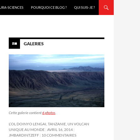
URA-SCIENCES
POURQUOI CE BLOG ?
QUI SUIS-JE ?
GALERIES
Cette galerie contient
6 photos
.
L’OL DOINYO LENGAI, TANZANIE, UN VOLCAN
UNIQUE AU MONDE
AVRIL 16, 2014
JMBARDINTZEFF
10 COMMENTAIRES