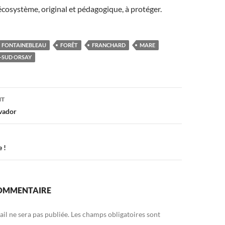
cosystème, original et pédagogique, à protéger.
FONTAINEBLEAU
FORÊT
FRANCHARD
MARE
S-SUD ORSAY
on
NT
lvador
 !
COMMENTAIRE
il ne sera pas publiée.
Les champs obligatoires sont