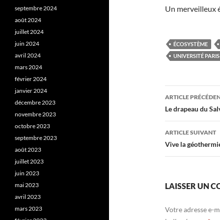
Un merveilleux é
septembre 2024
août 2024
juillet 2024
juin 2024
ÉCOSYSTÈME
avril 2024
UNIVERSITÉ PARI
mars 2024
février 2024
Navigati
janvier 2024
ARTICLE PRÉCÉDE
décembre 2023
des
Le drapeau du Sa
novembre 2023
articles
octobre 2023
ARTICLE SUIVANT
septembre 2023
Vive la géothermie
août 2023
juillet 2023
juin 2023
mai 2023
LAISSER UN 
avril 2023
mars 2023
Votre adresse e-ma