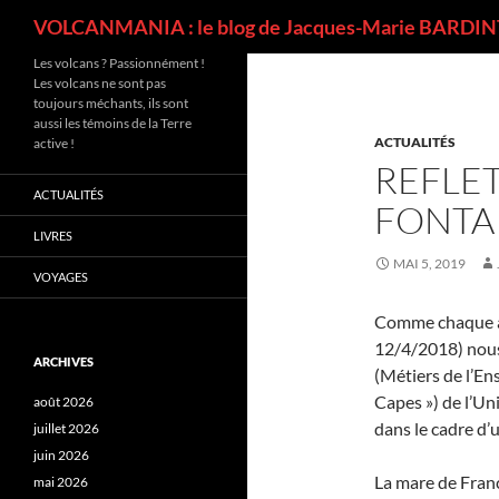
Recherche
VOLCANMANIA : le blog de Jacques-Marie BARDINT
Les volcans ? Passionnément !
Les volcans ne sont pas
toujours méchants, ils sont
aussi les témoins de la Terre
ACTUALITÉS
active !
REFLET
ACTUALITÉS
FONTA
LIVRES
MAI 5, 2019
VOYAGES
Comme chaque an
12/4/2018) nou
ARCHIVES
(Métiers de l’En
Capes ») de l’Un
août 2026
dans le cadre d’
juillet 2026
juin 2026
La mare de Franc
mai 2026