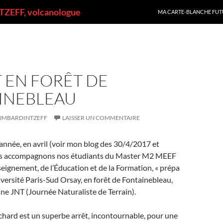
ALLER AU CONTENU
ZEFF, volcanologue
MA CARTE-BLANCHE FUT
 EN FORÊT DE
INEBLEAU
JMBARDINTZEFF
LAISSER UN COMMENTAIRE
née, en avril (voir mon blog des 30/4/2017 et
s accompagnons nos étudiants du Master M2 MEEF
seignement, de l’Éducation et de la Formation, « prépa
iversité Paris-Sud Orsay, en forêt de Fontainebleau,
une JNT (Journée Naturaliste de Terrain).
hard est un superbe arrêt, incontournable, pour une