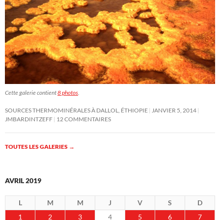
Cette galerie contient
8 photos
.
SOURCES THERMOMINÉRALES À DALLOL, ÉTHIOPIE
JANVIER 5, 2014
JMBARDINTZEFF
12 COMMENTAIRES
TOUTES LES GALERIES
→
AVRIL 2019
L
M
M
J
V
S
D
1
2
3
4
5
6
7