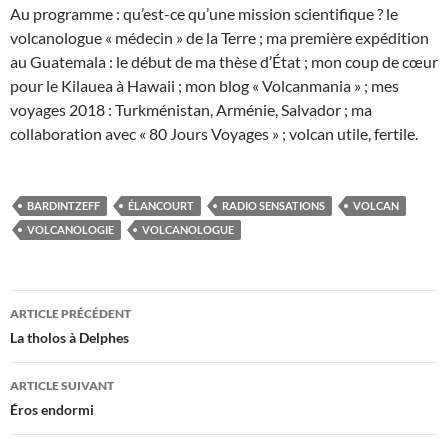
Au programme : qu’est-ce qu’une mission scientifique ? le
volcanologue « médecin » de la Terre ; ma première expédition
au Guatemala : le début de ma thèse d’État ; mon coup de cœur
pour le Kilauea à Hawaii ; mon blog « Volcanmania » ; mes
voyages 2018 : Turkménistan, Arménie, Salvador ; ma
collaboration avec « 80 Jours Voyages » ; volcan utile, fertile.
BARDINTZEFF
ÉLANCOURT
RADIO SENSATIONS
VOLCAN
VOLCANOLOGIE
VOLCANOLOGUE
Navigation
ARTICLE PRÉCÉDENT
des
La tholos à Delphes
articles
ARTICLE SUIVANT
Éros endormi