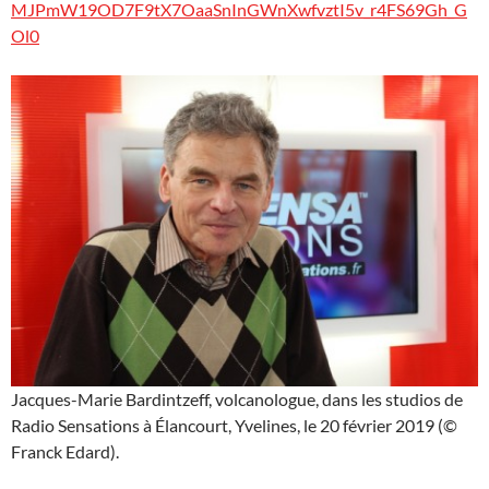
MJPmW19OD7F9tX7OaaSnInGWnXwfvztI5v_r4FS69Gh_G
Ol0
Jacques-Marie Bardintzeff, volcanologue, dans les studios de
Radio Sensations à Élancourt, Yvelines, le 20 février 2019 (©
Franck Edard).