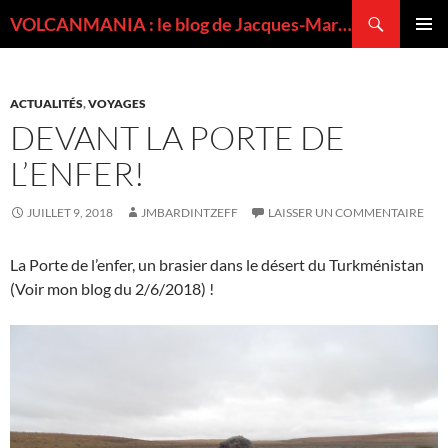
Recherche
VOLCANMANIA : le blog de Jacques-Marie BARDINTZEFF, volcanologue
ALLER
MENU
AU
PRINCI
CONTENU
ACTUALITÉS
,
VOYAGES
DEVANT LA PORTE DE
L’ENFER!
JUILLET 9, 2018
JMBARDINTZEFF
LAISSER UN COMMENTAIRE
La Porte de l’enfer, un brasier dans le désert du Turkménistan
(Voir mon blog du 2/6/2018) !