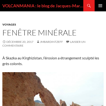
Recherche
VOLCANMANIA : le blog de Jacques-Marie BARDINTZEFF, volcanologue
ALLER
MENU
AU
PRINCI
CONTENU
VOYAGES
FENÊTRE MINÉRALE
DÉCEMBRE 20, 2017
JMBARDINTZEFF
LAISSER UN
COMMENTAIRE
À Skazka au Kirghizistan, l’érosion a étrangement sculpté les
grès colorés.