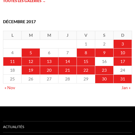
TOUTES LES GALERIES
→
DÉCEMBRE 2017
L
M
M
J
V
S
D
1
2
3
4
5
6
7
8
9
10
11
12
13
14
15
16
17
18
19
20
21
22
23
24
25
26
27
28
29
30
31
« Nov
Jan »
ACTUALITÉS