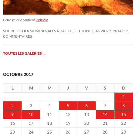
Cette galerie contient
8 photos
.
SOURCES THERMOMINÉRALES À DALLOL, ÉTHIOPIE
JANVIER 5, 2014
12
COMMENTAIRES
TOUTES LES GALERIES
→
OCTOBRE 2017
L
M
M
J
V
S
D
1
2
3
4
5
6
7
8
9
10
11
12
13
14
15
16
17
18
19
20
21
22
23
24
25
26
27
28
29