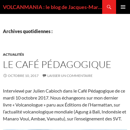
Recherche
VOLCANMANIA : le blog de Jacques-Marie BARDINTZEFF, volcanologue
ALLER
MENU
AU
PRINCI
CONTENU
Archives quotidiennes :
ACTUALITÉS
LE CAFÉ PÉDAGOGIQUE
OCTOBRE 10, 2017
LAISSER UN COMMENTAIRE
Interviewé par Julien Cabioch dans le Café Pédagogique de ce
mardi 10 octobre 2017. Nous échangeons sur mon dernier
livre « Volcanologue » paru aux Éditions de l’Harmattan, sur
l’actualité volcanologique mondiale (Agung à Bali, Indonésie et
Manaro Voui, Ambae, Vanuatu), sur l’enseignement des SVT.