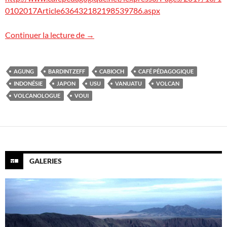
0102017Article636432182198539786.aspx
Le Café Pédagogique
Continuer la lecture de
→
AGUNG
BARDINTZEFF
CABIOCH
CAFÉ PÉDAGOGIQUE
INDONÉSIE
JAPON
USU
VANUATU
VOLCAN
VOLCANOLOGUE
VOUI
GALERIES