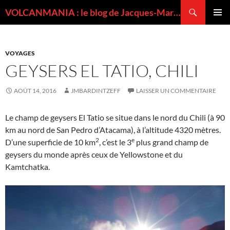
Recherche
VOLCANMANIA : le blog de Jacques-Marie BARDINTZEFF, volcanologue
ALLER
MENU
AU
PRINCI
CONTENU
VOYAGES
GEYSERS EL TATIO, CHILI
AOÛT 14, 2016
JMBARDINTZEFF
LAISSER UN COMMENTAIRE
Le champ de geysers El Tatio se situe dans le nord du Chili (à 90
km au nord de San Pedro d’Atacama), à l’altitude 4320 mètres.
2
e
D’une superficie de 10 km
, c’est le 3
plus grand champ de
geysers du monde après ceux de Yellowstone et du
Kamtchatka.