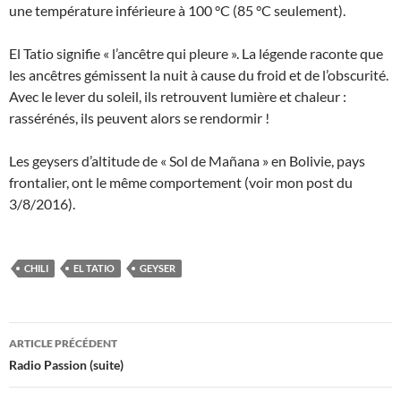
une température inférieure à 100 °C (85 °C seulement).
El Tatio signifie « l’ancêtre qui pleure ». La légende raconte que
les ancêtres gémissent la nuit à cause du froid et de l’obscurité.
Avec le lever du soleil, ils retrouvent lumière et chaleur :
rassérénés, ils peuvent alors se rendormir !
Les geysers d’altitude de « Sol de Mañana » en Bolivie, pays
frontalier, ont le même comportement (voir mon post du
3/8/2016).
CHILI
EL TATIO
GEYSER
Navigation
ARTICLE PRÉCÉDENT
des
Radio Passion (suite)
articles