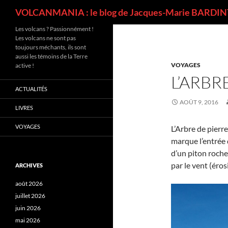
Recherche
VOLCANMANIA : le blog de Jacques-Marie BARDINT
Les volcans ? Passionnément !
Les volcans ne sont pas
toujours méchants, ils sont
aussi les témoins de la Terre
VOYAGES
active !
L’ARBR
ACTUALITÉS
AOÛT 9, 2016
LIVRES
VOYAGES
L’Arbre de pierre
marque l’entrée 
d’un piton roch
par le vent (éros
ARCHIVES
août 2026
juillet 2026
juin 2026
mai 2026