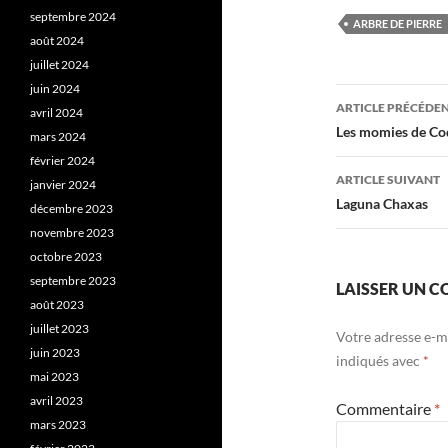
septembre 2024
ARBRE DE PIERRE
août 2024
juillet 2024
juin 2024
Navigati
ARTICLE PRÉCÉDE
avril 2024
des
Les momies de Co
mars 2024
février 2024
articles
ARTICLE SUIVANT
janvier 2024
Laguna Chaxas
décembre 2023
novembre 2023
octobre 2023
septembre 2023
LAISSER UN 
août 2023
juillet 2023
Votre adresse e-ma
juin 2023
indiqués avec
*
mai 2023
avril 2023
Commentaire
*
mars 2023