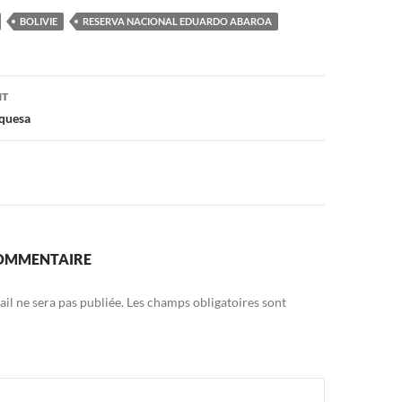
BOLIVIE
RESERVA NACIONAL EDUARDO ABAROA
on
NT
quesa
COMMENTAIRE
il ne sera pas publiée.
Les champs obligatoires sont