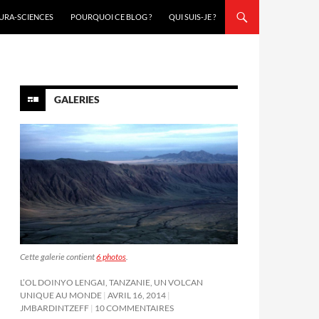
URA-SCIENCES
POURQUOI CE BLOG ?
QUI SUIS-JE ?
GALERIES
Cette galerie contient
6 photos
.
L’OL DOINYO LENGAI, TANZANIE, UN VOLCAN
UNIQUE AU MONDE
AVRIL 16, 2014
JMBARDINTZEFF
10 COMMENTAIRES