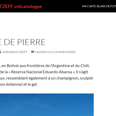
ALLER AU CONTENU
ZEFF, volcanologue
MA CARTE-BLANCHE FUT
E DE PIERRE
JMBARDINTZEFF
LAISSER UN COMMENTAIRE
, en Bolivie aux frontières de l’Argentine et du Chili,
de la « Reserva Nacional Eduardo Abaroa ». Il s’agit
eux, ressemblant également à un champignon, sculpté
ion éolienne) et le gel.