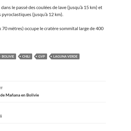
 dans le passé des coulées de lave (jusqu’à 15 km) et
pyroclastiques (jusqu’à 12 km).
 x 70 mètres) occupe le cratère sommital large de 400
BOLIVIE
CHILI
GVP
LAGUNA VERDE
on
NT
l de Mañana en Bolivie
i