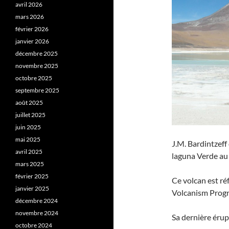
avril 2026
mars 2026
février 2026
janvier 2026
décembre 2025
novembre 2025
octobre 2025
septembre 2025
août 2025
juillet 2025
juin 2025
mai 2025
J.M. Bardintzeff 
avril 2025
laguna Verde au 
mars 2025
février 2025
Ce volcan est r
janvier 2025
Volcanism Prog
décembre 2024
novembre 2024
Sa dernière érup
octobre 2024