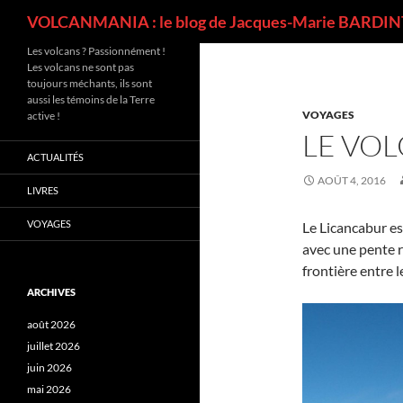
Recherche
VOLCANMANIA : le blog de Jacques-Marie BARDINT
Les volcans ? Passionnément !
Les volcans ne sont pas
toujours méchants, ils sont
aussi les témoins de la Terre
VOYAGES
active !
LE VO
ACTUALITÉS
AOÛT 4, 2016
LIVRES
VOYAGES
Le Licancabur es
avec une pente r
frontière entre le
ARCHIVES
août 2026
juillet 2026
juin 2026
mai 2026