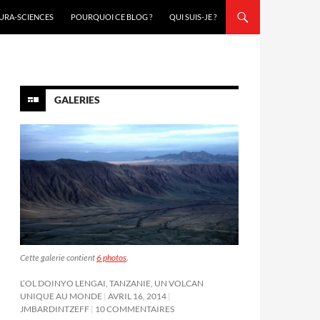
URA-SCIENCES
POURQUOI CE BLOG ?
QUI SUIS-JE ?
GALERIES
Cette galerie contient
6 photos
.
L’OL DOINYO LENGAI, TANZANIE, UN VOLCAN
UNIQUE AU MONDE
AVRIL 16, 2014
JMBARDINTZEFF
10 COMMENTAIRES