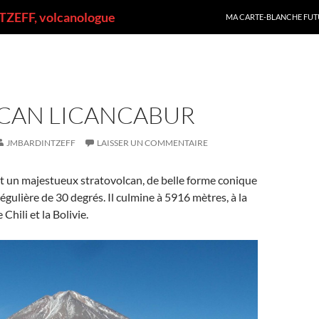
ALLER AU CONTENU
ZEFF, volcanologue
MA CARTE-BLANCHE FUT
LCAN LICANCABUR
JMBARDINTZEFF
LAISSER UN COMMENTAIRE
t un majestueux stratovolcan, de belle forme conique
égulière de 30 degrés. Il culmine à 5916 mètres, à la
 Chili et la Bolivie.