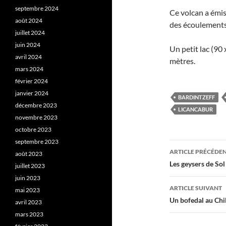
septembre 2024
Ce volcan a émis
août 2024
des écoulements 
juillet 2024
juin 2024
Un petit lac (90
avril 2024
mètres.
mars 2024
février 2024
janvier 2024
BARDINTZEFF
décembre 2023
LICANCABUR
novembre 2023
octobre 2023
septembre 2023
Navigati
ARTICLE PRÉCÉDE
août 2023
des
Les geysers de So
juillet 2023
juin 2023
articles
ARTICLE SUIVANT
mai 2023
Un bofedal au Chil
avril 2023
mars 2023