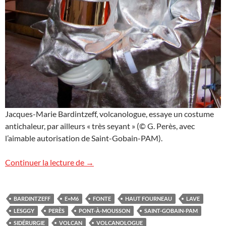
Jacques-Marie Bardintzeff, volcanologue, essaye un costume
antichaleur, par ailleurs « très seyant » (© G. Perès, avec
l’aimable autorisation de Saint-Gobain-PAM).
Un volcan à Pont-à-Mousson ?
Continuer la lecture de
→
BARDINTZEFF
E=M6
FONTE
HAUT FOURNEAU
LAVE
LESGGY
PERÈS
PONT-À-MOUSSON
SAINT-GOBAIN-PAM
SIDÉRURGIE
VOLCAN
VOLCANOLOGUE