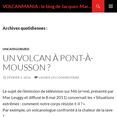
Recherche
VOLCANMANIA : le blog de Jacques-Marie BARDINTZEFF, volcanologue
ALLER
MENU
AU
PRINCI
CONTENU
Archives quotidiennes :
UNCATEGORIZED
UN VOLCAN À PONT-À-
MOUSSON ?
FÉVRIER 2, 2016
LAISSER UN COMMENTAIRE
Le sujet de l’émission de télévision sur M6 (e=m6, présenté par
Mac Lesggy et diffusé le 8 mai 2011) concernait les « Situations
extrêmes : comment notre corps résiste-t-il ? »
Par exemple, un volcanologue confronté à la chaleur de la lave
?