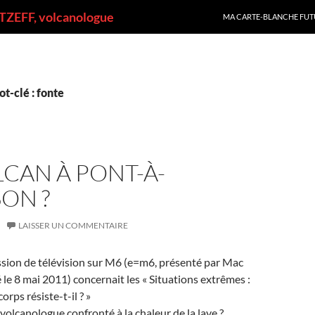
ALLER AU CONTENU
ZEFF, volcanologue
MA CARTE-BLANCHE FUT
t-clé : fonte
CAN À PONT-À-
ON ?
LAISSER UN COMMENTAIRE
ission de télévision sur M6 (e=m6, présenté par Mac
é le 8 mai 2011) concernait les « Situations extrêmes :
rps résiste-t-il ? »
volcanologue confronté à la chaleur de la lave ?