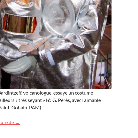
ardintzeff, volcanologue, essaye un costume
ailleurs « très seyant » (© G. Perès, avec l’aimable
 Saint-Gobain-PAM).
Un volcan à Pont-à-Mousson ?
ture de
→