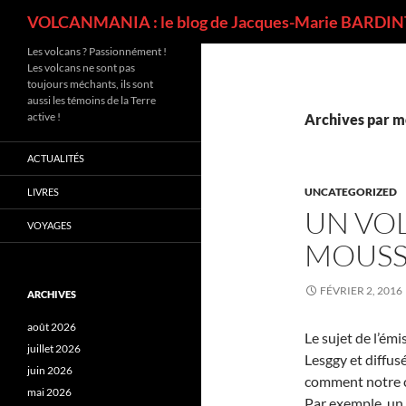
Recherche
VOLCANMANIA : le blog de Jacques-Marie BARDINT
Les volcans ? Passionnément !
Les volcans ne sont pas
toujours méchants, ils sont
aussi les témoins de la Terre
active !
Archives par mo
ACTUALITÉS
UNCATEGORIZED
LIVRES
UN VOL
VOYAGES
MOUSS
FÉVRIER 2, 2016
ARCHIVES
août 2026
Le sujet de l’ém
juillet 2026
Lesggy et diffus
juin 2026
comment notre co
mai 2026
Par exemple, un 