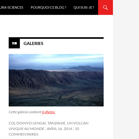
URA-SCIENCES
POURQUOI CE BLOG ?
QUI SUIS-JE ?
GALERIES
Cette galerie contient
6 photos
.
L’OL DOINYO LENGAI, TANZANIE, UN VOLCAN
UNIQUE AU MONDE
AVRIL 16, 2014
10
COMMENTAIRES