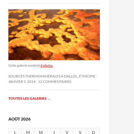
Cette galerie contient
8 photos
.
SOURCES THERMOMINÉRALES À DALLOL, ÉTHIOPIE
JANVIER 5, 2014
12 COMMENTAIRES
TOUTES LES GALERIES
→
AOÛT 2026
L
M
M
J
V
S
D