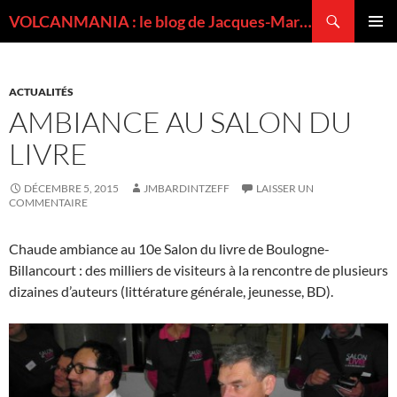
Recherche
VOLCANMANIA : le blog de Jacques-Marie BARDINTZEFF, volcanologue
ALLER
MENU
AU
PRINCI
CONTENU
ACTUALITÉS
AMBIANCE AU SALON DU
LIVRE
DÉCEMBRE 5, 2015
JMBARDINTZEFF
LAISSER UN
COMMENTAIRE
Chaude ambiance au 10e Salon du livre de Boulogne-
Billancourt : des milliers de visiteurs à la rencontre de plusieurs
dizaines d’auteurs (littérature générale, jeunesse, BD).