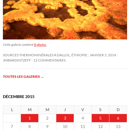
Cette galerie contient
8 photos
.
SOURCES THERMOMINÉRALES À DALLOL, ÉTHIOPIE
JANVIER 5, 2014
JMBARDINTZEFF
12 COMMENTAIRES
TOUTES LES GALERIES
→
DÉCEMBRE 2015
L
M
M
J
V
S
D
1
2
3
4
5
6
7
8
9
10
11
12
13