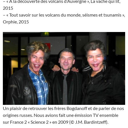
– « À la découverte des volcans d’Auvergne », La vache qui lit,
2015
– « Tout savoir sur les volcans du monde, séismes et tsunamis »,
Orphie, 2015
Un plaisir de retrouver les frères Bogdanoff et de parler de nos
origines russes. Nous avions fait une émission TV ensemble
sur France 2 « Science 2 » en 2009 (© J.M. Bardintzeff).