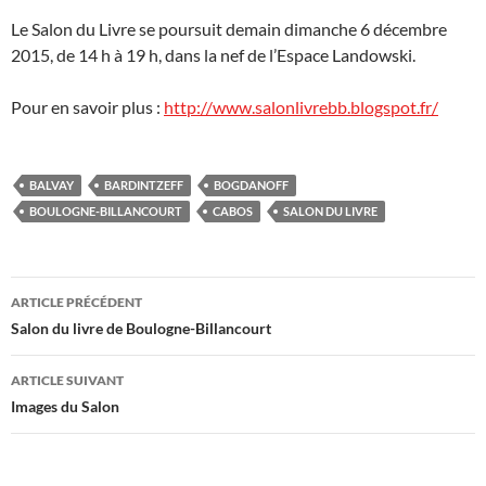
Le Salon du Livre se poursuit demain dimanche 6 décembre
2015, de 14 h à 19 h, dans la nef de l’Espace Landowski.
Pour en savoir plus :
http://www.salonlivrebb.blogspot.fr/
BALVAY
BARDINTZEFF
BOGDANOFF
BOULOGNE-BILLANCOURT
CABOS
SALON DU LIVRE
Navigation
ARTICLE PRÉCÉDENT
des
Salon du livre de Boulogne-Billancourt
articles
ARTICLE SUIVANT
Images du Salon