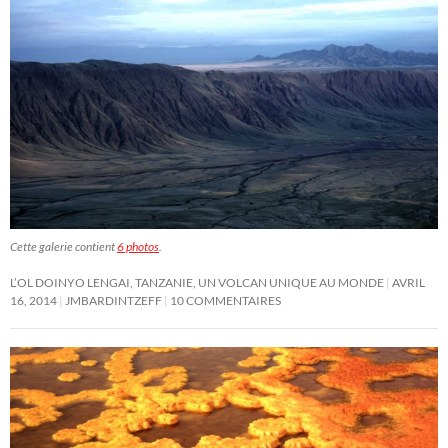
Cette galerie contient
6 photos
.
L’OL DOINYO LENGAI, TANZANIE, UN VOLCAN UNIQUE AU MONDE
AVRIL
16, 2014
JMBARDINTZEFF
10 COMMENTAIRES